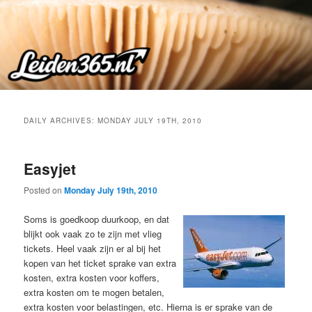
Skip
Skip
to
to
primary
secondary
content
content
DAILY ARCHIVES:
MONDAY JULY 19TH, 2010
Easyjet
Posted on
Monday July 19th, 2010
Soms is goedkoop duurkoop, en dat
blijkt ook vaak zo te zijn met vlieg
tickets. Heel vaak zijn er al bij het
kopen van het ticket sprake van extra
kosten, extra kosten voor koffers,
extra kosten om te mogen betalen,
extra kosten voor belastingen, etc. Hierna is er sprake van de