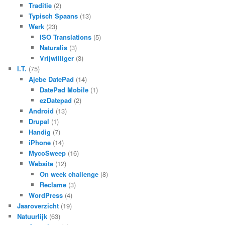
Traditie
(2)
Typisch Spaans
(13)
Werk
(23)
ISO Translations
(5)
Naturalis
(3)
Vrijwilliger
(3)
I.T.
(75)
Ajebe DatePad
(14)
DatePad Mobile
(1)
ezDatepad
(2)
Android
(13)
Drupal
(1)
Handig
(7)
iPhone
(14)
MycoSweep
(16)
Website
(12)
On week challenge
(8)
Reclame
(3)
WordPress
(4)
Jaaroverzicht
(19)
Natuurlijk
(63)