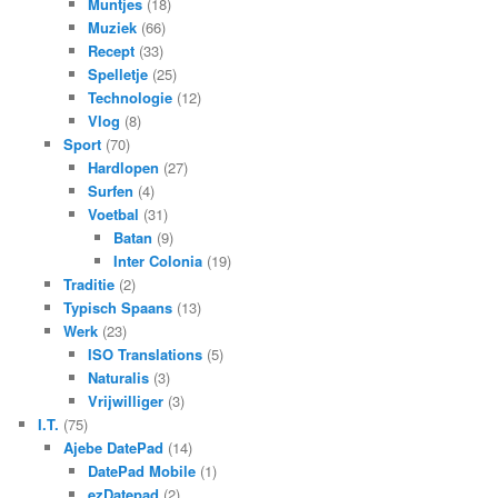
Muntjes
(18)
Muziek
(66)
Recept
(33)
Spelletje
(25)
Technologie
(12)
Vlog
(8)
Sport
(70)
Hardlopen
(27)
Surfen
(4)
Voetbal
(31)
Batan
(9)
Inter Colonia
(19)
Traditie
(2)
Typisch Spaans
(13)
Werk
(23)
ISO Translations
(5)
Naturalis
(3)
Vrijwilliger
(3)
I.T.
(75)
Ajebe DatePad
(14)
DatePad Mobile
(1)
ezDatepad
(2)