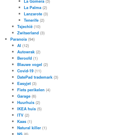
La Gomera
(3)
La Palma
(2)
Lanzarote
(3)
Tenerife
(2)
Tsjechië
(10)
Zwitserland
(3)
Paranoia
(94)
AI
(12)
Autowrak
(2)
Beroofd
(1)
Blauwe vogel
(2)
Covid-19
(11)
DatePad trademark
(3)
Easyjet
(3)
Fiets perikelen
(4)
Garage
(6)
Huurhuis
(2)
IKEA huis
(5)
ITV
(2)
Kaas
(1)
Natural killer
(1)
NS
(6)