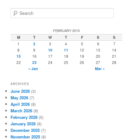
S
e
a
r
FEBRUARY 2010
c
M
T
W
T
F
S
S
h
1
2
3
4
5
6
7
8
9
10
11
12
13
14
15
16
17
18
19
20
21
22
23
24
25
26
27
28
« Jan
Mar »
ARCHIVES
June 2026
(3)
May 2026
(7)
April 2026
(8)
March 2026
(8)
February 2026
(5)
January 2026
(8)
December 2025
(7)
November 2025
(8)