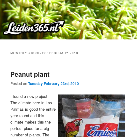
Skip
Skip
to
to
primary
secondary
content
content
MONTHLY ARCHIVES:
FEBRUARY 2010
Peanut plant
Posted on
Tuesday February 23rd, 2010
I found a new project.
The climate here in Las
Palmas is good the entire
year round and this
climate makes this the
perfect place for a big
number of plants. The