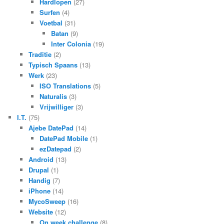
Hardlopen
(27)
Surfen
(4)
Voetbal
(31)
Batan
(9)
Inter Colonia
(19)
Traditie
(2)
Typisch Spaans
(13)
Werk
(23)
ISO Translations
(5)
Naturalis
(3)
Vrijwilliger
(3)
I.T.
(75)
Ajebe DatePad
(14)
DatePad Mobile
(1)
ezDatepad
(2)
Android
(13)
Drupal
(1)
Handig
(7)
iPhone
(14)
MycoSweep
(16)
Website
(12)
On week challenge
(8)