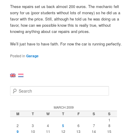
These repairs set us back almost 200 euros. The mechanic felt
sorry for us (poor students without lots of money) so he did us a
favor with the price. Still, although he told us he was doing us a
favor, how can we possible know this is really true, without
knowing anything about car repairs and prices.
We’ll just have to have faith. For now the car is running perfectly.
Posted in
Garage
S
e
a
r
MARCH 2009
c
M
T
W
T
F
S
S
h
1
2
3
4
5
6
7
8
9
10
11
12
13
14
15