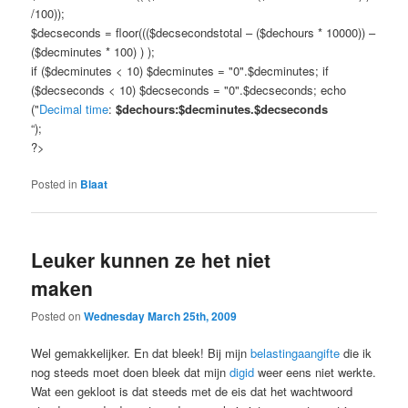
/100));
$decseconds = floor((($decsecondstotal – ($dechours * 10000)) –
($decminutes * 100) ) );
if ($decminutes < 10) $decminutes = "0".$decminutes; if
($decseconds < 10) $decseconds = "0".$decseconds; echo
("
Decimal time
:
$dechours:$decminutes.$decseconds
“);
?>
Posted in
Blaat
Leuker kunnen ze het niet
maken
Posted on
Wednesday March 25th, 2009
Wel gemakkelijker. En dat bleek! Bij mijn
belastingaangifte
die ik
nog steeds moet doen bleek dat mijn
digid
weer eens niet werkte.
Wat een gekloot is dat steeds met de eis dat het wachtwoord