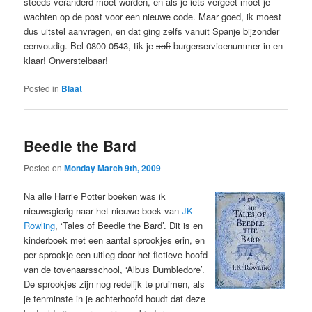
steeds veranderd moet worden, en als je iets vergeet moet je
wachten op de post voor een nieuwe code. Maar goed, ik moest
dus uitstel aanvragen, en dat ging zelfs vanuit Spanje bijzonder
eenvoudig. Bel 0800 0543, tik je
sofi
burgerservicenummer in en
klaar! Onverstelbaar!
Posted in
Blaat
Beedle the Bard
Posted on
Monday March 9th, 2009
Na alle Harrie Potter boeken was ik
nieuwsgierig naar het nieuwe boek van
JK
Rowling
, ‘Tales of Beedle the Bard’. Dit is en
kinderboek met een aantal sprookjes erin, en
per sprookje een uitleg door het fictieve hoofd
van de tovenaarsschool, ‘Albus Dumbledore’.
De sprookjes zijn nog redelijk te pruimen, als
je tenminste in je achterhoofd houdt dat deze