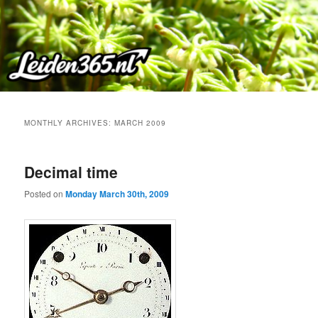
Skip
Skip
to
to
primary
secondary
content
content
MONTHLY ARCHIVES:
MARCH 2009
Decimal time
Posted on
Monday March 30th, 2009