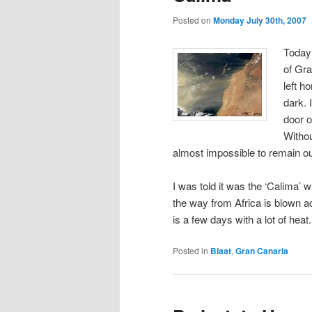
Posted on
Monday July 30th, 2007
Today 
of Gra
left h
dark. 
door o
Withou
almost impossible to remain ou
I was told it was the ‘Calima’ 
the way from Africa is blown 
is a few days with a lot of heat. 
Posted in
Blaat
,
Gran Canaria