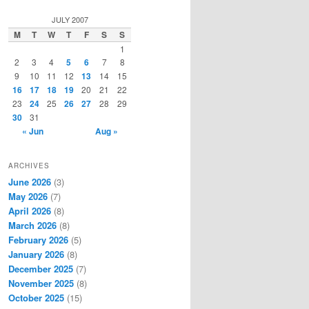
a
r
JULY 2007
c
M
T
W
T
F
S
S
h
1
2
3
4
5
6
7
8
9
10
11
12
13
14
15
16
17
18
19
20
21
22
23
24
25
26
27
28
29
30
31
« Jun
Aug »
ARCHIVES
June 2026
(3)
May 2026
(7)
April 2026
(8)
March 2026
(8)
February 2026
(5)
January 2026
(8)
December 2025
(7)
November 2025
(8)
October 2025
(15)