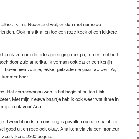
kig alhier. Ik mis Nederland wel, en dan met name de
rienden. Ook mis ik af en toe een roze koek of een lekkere
ront en ik vernam dat alles goed ging met pa, ma en met bert
 toch door zuid amerika. Ik vernam ook dat er een konijn
t, boven een vuurtje, lekker gebraden te gaan worden. Ai,
. Jammer hoor.
ed. Het samenwonen was in het begin af en toe flink
eter. Met mijn nieuwe baantje heb ik ook weer wat ritme in
r mij en ook voor Ana.
je. Tweedehands, en ons oog is gevallen op een seat ibiza.
 wel goed uit en reed ook okay. Ana kent via via een monteur
r zou kijken.. 2200 pegels.