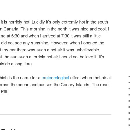
it is horribly hot! Luckily it’s only extremly hot in the south
n Canaria. This morning in the north it was nice and cool. I
ome at 6:30 and when I arrived at 7:30 it was still a little
I did not see any sunshine. However, when I opened the
f my car there was such a hot air it was unbelievable.
t the sun such a terribly hot air I could not believe it. It’s
tside a long time.
which is the name for a
meteorological
effect where hot air all
across the ocean and passes the Canary Islands. The result
Pfff.