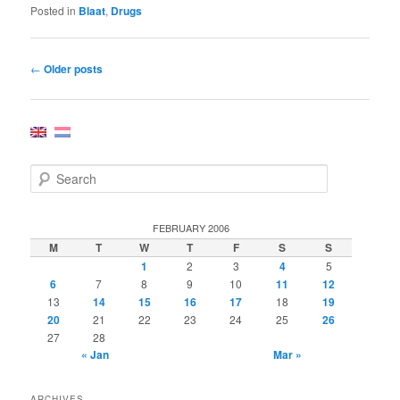
Posted in
Blaat
,
Drugs
Post
←
Older posts
navigation
S
e
a
r
FEBRUARY 2006
c
M
T
W
T
F
S
S
h
1
2
3
4
5
6
7
8
9
10
11
12
13
14
15
16
17
18
19
20
21
22
23
24
25
26
27
28
« Jan
Mar »
ARCHIVES