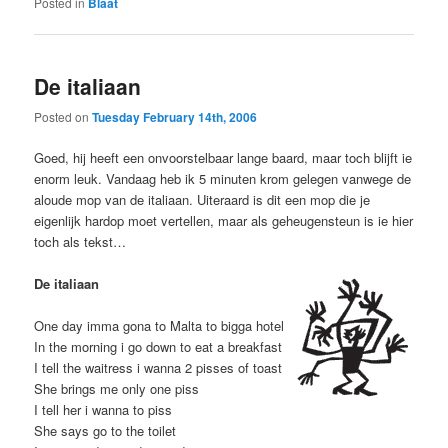
Posted in
Blaat
De italiaan
Posted on
Tuesday February 14th, 2006
Goed, hij heeft een onvoorstelbaar lange baard, maar toch blijft ie
enorm leuk. Vandaag heb ik 5 minuten krom gelegen vanwege de
aloude mop van de italiaan. Uiteraard is dit een mop die je
eigenlijk hardop moet vertellen, maar als geheugensteun is ie hier
toch als tekst…
De italiaan
One day imma gona to Malta to bigga hotel
In the morning i go down to eat a breakfast
I tell the waitress i wanna 2 pisses of toast
She brings me only one piss
I tell her i wanna to piss
She says go to the toilet