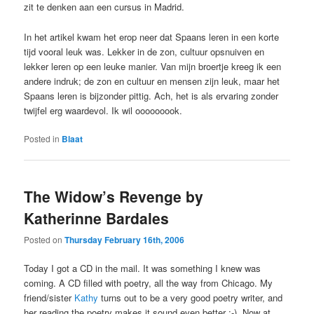
zit te denken aan een cursus in Madrid.
In het artikel kwam het erop neer dat Spaans leren in een korte
tijd vooral leuk was. Lekker in de zon, cultuur opsnuiven en
lekker leren op een leuke manier. Van mijn broertje kreeg ik een
andere indruk; de zon en cultuur en mensen zijn leuk, maar het
Spaans leren is bijzonder pittig. Ach, het is als ervaring zonder
twijfel erg waardevol. Ik wil ooooooook.
Posted in
Blaat
The Widow’s Revenge by
Katherinne Bardales
Posted on
Thursday February 16th, 2006
Today I got a CD in the mail. It was something I knew was
coming. A CD filled with poetry, all the way from Chicago. My
friend/sister
Kathy
turns out to be a very good poetry writer, and
her reading the poetry makes it sound even better :-). Now at