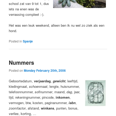
school zat van 9 tot 1, dus
iets na enen was de
verrassing compleet :-).
Het was een leuk weekend, alleen ben ik nu wel zo ziek als een
hond.
Posted in
Spanje
Nummers
Posted on
Monday February 20th, 2006
Geboortedatum
,
verjaardag
,
gewicht
,
leeftijd
,
kledingmaat,
schoenmaat
,
lengte
,
huisnummer
,
telefoonnummer
,
sofinummer
,
maand
,
dag
, jaar,
tijd
,
rekeningnummer
, pincode,
inkomen
,
vermogen,
btw
,
kosten
, paginanummer,
isbn
,
zoomfactor
, afstand,
winkans
, punten, bonus,
verlies
,
korting
, …