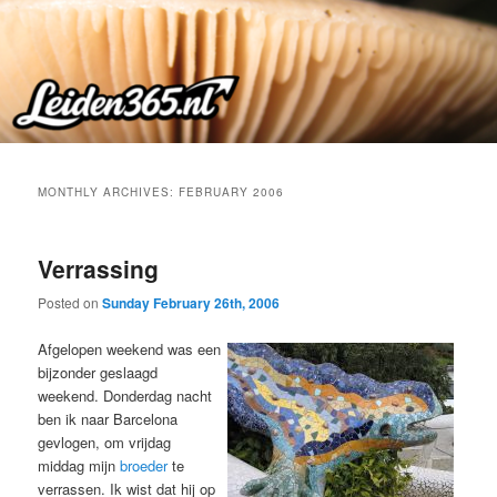
Skip
Skip
to
to
primary
secondary
content
content
MONTHLY ARCHIVES:
FEBRUARY 2006
Verrassing
Posted on
Sunday February 26th, 2006
Afgelopen weekend was een
bijzonder geslaagd
weekend. Donderdag nacht
ben ik naar Barcelona
gevlogen, om vrijdag
middag mijn
broeder
te
verrassen. Ik wist dat hij op