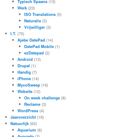
Typisch Spaans
(13)
Werk
(23)
ISO Translations
(5)
Naturalis
(3)
Vrijwilliger
(3)
I.T.
(75)
Ajebe DatePad
(14)
DatePad Mobile
(1)
ezDatepad
(2)
Android
(13)
Drupal
(1)
Handig
(7)
iPhone
(14)
MycoSweep
(16)
Website
(12)
On week challenge
(8)
Reclame
(3)
WordPress
(4)
Jaaroverzicht
(19)
Natuurlijk
(63)
Aquarium
(6)
Avocado
(2)