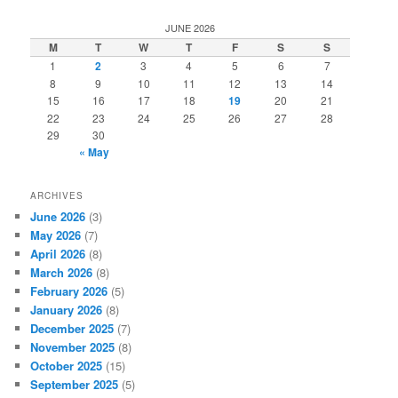
a
r
JUNE 2026
c
M
T
W
T
F
S
S
h
1
2
3
4
5
6
7
8
9
10
11
12
13
14
15
16
17
18
19
20
21
22
23
24
25
26
27
28
29
30
« May
ARCHIVES
June 2026
(3)
May 2026
(7)
April 2026
(8)
March 2026
(8)
February 2026
(5)
January 2026
(8)
December 2025
(7)
November 2025
(8)
October 2025
(15)
September 2025
(5)