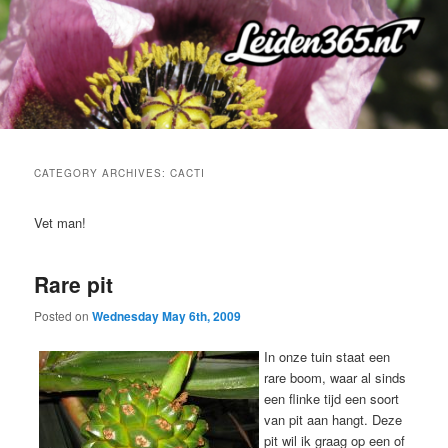
Skip
Skip
to
to
primary
secondary
content
content
CATEGORY ARCHIVES:
CACTI
Vet man!
Rare pit
Posted on
Wednesday May 6th, 2009
In onze tuin staat een
rare boom, waar al sinds
een flinke tijd een soort
van pit aan hangt. Deze
pit wil ik graag op een of