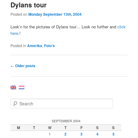
Dylans tour
Posted on
Monday September 13th, 2004
Look’n for the pictures of Dylans tour… Look no further and
click
here
.!
Posted in
Amerika
,
Foto's
Post
←
Older posts
navigation
S
e
a
r
SEPTEMBER 2004
c
M
T
W
T
F
S
S
h
1
2
3
4
5