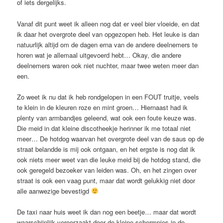
of iets dergelijks.
Vanaf dit punt weet ik alleen nog dat er veel bier vloeide, en dat
ik daar het overgrote deel van opgezopen heb. Het leuke is dan
natuurlijk altijd om de dagen erna van de andere deelnemers te
horen wat je allemaal uitgevoerd hebt… Okay, die andere
deelnemers waren ook niet nuchter, maar twee weten meer dan
een.
Zo weet ik nu dat ik heb rondgelopen in een FOUT truitje, veels
te klein in de kleuren roze en mint groen… Hiernaast had ik
plenty van armbandjes geleend, wat ook een foute keuze was.
Die meid in dat kleine discotheekje herinner ik me totaal niet
meer… De hotdog waarvan het overgrote deel van de saus op de
straat belandde is mij ook ontgaan, en het ergste is nog dat ik
ook niets meer weet van die leuke meid bij de hotdog stand, die
ook geregeld bezoeker van leiden was. Oh, en het zingen over
straat is ook een vaag punt, maar dat wordt gelukkig niet door
alle aanwezige bevestigd
De taxi naar huis weet ik dan nog een beetje… maar dat wordt
waarschijnlijk veroorzaakt door de kleine schermpjes in de