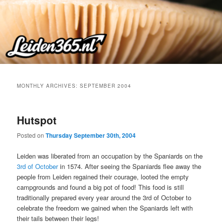
Skip
Skip
to
to
primary
secondary
content
content
MONTHLY ARCHIVES:
SEPTEMBER 2004
Hutspot
Posted on
Thursday September 30th, 2004
Leiden was liberated from an occupation by the Spaniards on the
3rd of October
in 1574. After seeing the Spaniards flee away the
people from Leiden regained their courage, looted the empty
campgrounds and found a big pot of food! This food is still
traditionally prepared every year around the 3rd of October to
celebrate the freedom we gained when the Spaniards left with
their tails between their legs!