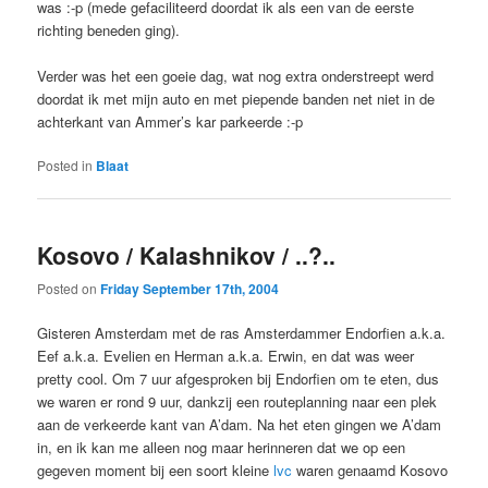
was :-p (mede gefaciliteerd doordat ik als een van de eerste
richting beneden ging).
Verder was het een goeie dag, wat nog extra onderstreept werd
doordat ik met mijn auto en met piepende banden net niet in de
achterkant van Ammer’s kar parkeerde :-p
Posted in
Blaat
Kosovo / Kalashnikov / ..?..
Posted on
Friday September 17th, 2004
Gisteren Amsterdam met de ras Amsterdammer Endorfien a.k.a.
Eef a.k.a. Evelien en Herman a.k.a. Erwin, en dat was weer
pretty cool. Om 7 uur afgesproken bij Endorfien om te eten, dus
we waren er rond 9 uur, dankzij een routeplanning naar een plek
aan de verkeerde kant van A’dam. Na het eten gingen we A’dam
in, en ik kan me alleen nog maar herinneren dat we op een
gegeven moment bij een soort kleine
lvc
waren genaamd Kosovo