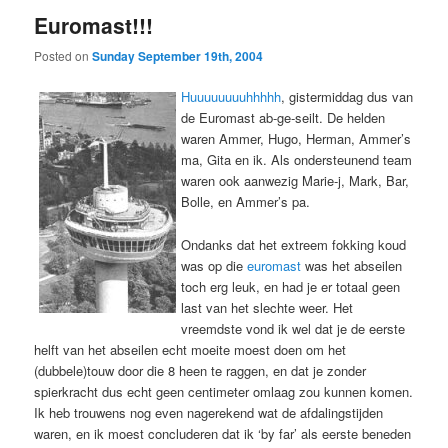
Euromast!!!
Posted on
Sunday September 19th, 2004
Huuuuuuuuhhhhh
, gistermiddag dus van
de Euromast ab-ge-seilt. De helden
waren Ammer, Hugo, Herman, Ammer’s
ma, Gita en ik. Als ondersteunend team
waren ook aanwezig Marie-j, Mark, Bar,
Bolle, en Ammer’s pa.
Ondanks dat het extreem fokking koud
was op die
euromast
was het abseilen
toch erg leuk, en had je er totaal geen
last van het slechte weer. Het
vreemdste vond ik wel dat je de eerste
helft van het abseilen echt moeite moest doen om het
(dubbele)touw door die 8 heen te raggen, en dat je zonder
spierkracht dus echt geen centimeter omlaag zou kunnen komen.
Ik heb trouwens nog even nagerekend wat de afdalingstijden
waren, en ik moest concluderen dat ik ‘by far’ als eerste beneden