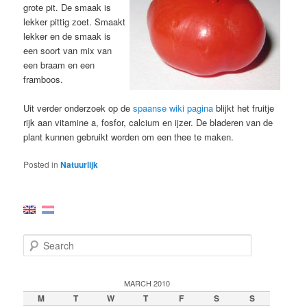
grote pit. De smaak is
lekker pittig zoet. Smaakt
lekker en de smaak is
een soort van mix van
een braam en een
framboos.
Uit verder onderzoek op de
spaanse wiki pagina
blijkt het fruitje
rijk aan vitamine a, fosfor, calcium en ijzer. De bladeren van de
plant kunnen gebruikt worden om een thee te maken.
Posted in
Natuurlijk
S
e
a
r
MARCH 2010
c
M
T
W
T
F
S
S
h