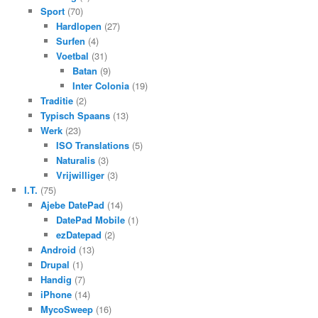
Sport
(70)
Hardlopen
(27)
Surfen
(4)
Voetbal
(31)
Batan
(9)
Inter Colonia
(19)
Traditie
(2)
Typisch Spaans
(13)
Werk
(23)
ISO Translations
(5)
Naturalis
(3)
Vrijwilliger
(3)
I.T.
(75)
Ajebe DatePad
(14)
DatePad Mobile
(1)
ezDatepad
(2)
Android
(13)
Drupal
(1)
Handig
(7)
iPhone
(14)
MycoSweep
(16)