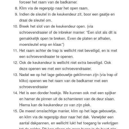
forceer het raam van de badkamer.
Klim via de regenpijp naar het open raam.
Indien de sleutel in de keukendeur zit, boor een gaatje en
draai de sleutel om.
Breek het slot van de keukendeur open. (via
schroevendraaier of de inbreker manier: “Een slot als dit is
gemakkelijk open te breken. Even de platen er afhalen,
moersleutel erop en klaar.”)
Het raam achter de trap is wellicht niet beveiligd, en is met
een schroevendraaier te openen.
Ook de keukendeur is wellicht niet extra beveiligd. Ook
deze openen we met een schroevendraaier.
Nadat we op het lage gebouwtje geklimmen zijn (via trap of
kliko) openen we het raam van de badkamer met een
schroevendraaier
Het is een donder hoekje. We kunnen ook met een spijker
en hamer de pinnen uit de scharnieren van de deur slaan.
Hierna kan de keukendeur zo van zijn plek.
De meest omslachtige manier, klim op het lage gebouwtje,
en klim via de regenpijp door naar het dak. Verwijder een
aantal dakpannen, en wellicht lukt het toegang te verkrijgen
tot de zolder. Dit kan alleen als geen buren in de buurt zijn.