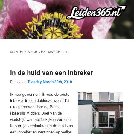
Skip
Skip
to
to
primary
secondary
content
content
MONTHLY ARCHIVES:
MARCH 2010
In de huid van een inbreker
Posted on
Tuesday March 30th, 2010
Ik heb gewonnen! Ik was de beste
inbreker in een dubieuze wedstrijd
uitgeschreven door de Politie
Hollands Midden. Doel van de
wedstrijd was het bekijken van een
foto en je verplaatsen in de huid van
een inbreker en verzinnen op welke