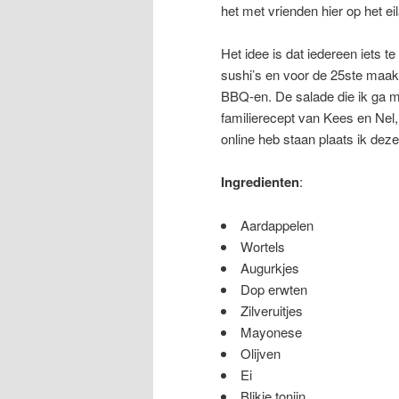
het met vrienden hier op het ei
Het idee is dat iedereen iets 
sushi’s en voor de 25ste maak 
BBQ-en. De salade die ik ga m
familierecept van Kees en Nel
online heb staan plaats ik dez
Ingredienten
:
Aardappelen
Wortels
Augurkjes
Dop erwten
Zilveruitjes
Mayonese
Olijven
Ei
Blikje tonijn