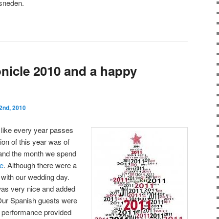
esneden.
onicle 2010 and a happy
nd, 2010
s like every year passes
tion of this year was of
and the month we spend
e
. Although there were a
with our wedding day.
 was very nice and added
y. Our Spanish guests were
l performance provided