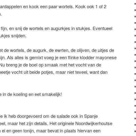
 aardappelen en kook een paar wortels. Kook ook 1 of 2
.
ijn, en snij de wortels en augurkjes in stukjes. Eventueel
tukjes snijden.
 de wortels, de augurk, de ewrten, de olijven, de uitjes de
nijn. Als alles is gemixt voeg je een flinke klodder mayonese
 Nu breng je de boel op smaak met het vocht van de
beetje vocht uit beide potjes, maar niet teveel, want dan
je in de koeling en eet smakelijk!
 die ik heb doorgevoerd om de salade ook in Spanje
eel, maar het zijn details. Het originele Noordwijkerhoutse
 ei en geen tonijn, maar bevat in plaats hiervan een