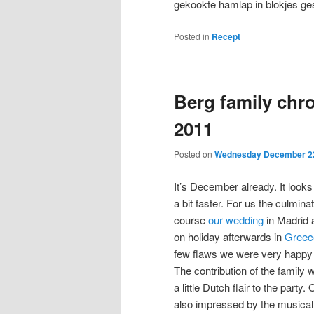
gekookte hamlap in blokjes g
Posted in
Recept
Berg family chr
2011
Posted on
Wednesday December 22
It’s December already. It look
a bit faster. For us the culmina
course
our wedding
in Madrid 
on holiday afterwards in
Greec
few flaws we were very happy 
The contribution of the family
a little Dutch flair to the part
also impressed by the musica