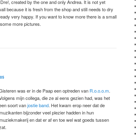
al Dre!, created by the one and only Andrea. It is not yet
ll because it is fresh from the shop and still needs to dry
already very happy. If you want to know more there is a small
h some more pictures.
005
Gisteren was er in de Paap een optreden van
R.o.o.o.m
.
Volgens mijn collega, die ze al eens gezien had, was het
een soort van
jostie band
. Het kwam erop neer dat de
muzikanten bijzonder veel plezier hadden in hun
muziekmakerij en dat er af en toe wel wat goeds tussen
zat.