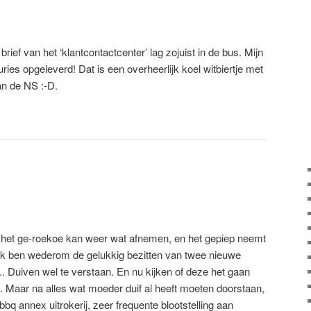
5
ief van het ‘klantcontactcenter’ lag zojuist in de bus. Mijn
ries opgeleverd! Dat is een overheerlijk koel witbiertje met
an de NS :-D.
, het ge-roekoe kan weer wat afnemen, en het gepiep neemt
 Ik ben wederom de gelukkig bezitten van twee nieuwe
.. Duiven wel te verstaan. En nu kijken of deze het gaan
. Maar na alles wat moeder duif al heeft moeten doorstaan,
bbq annex uitrokerij, zeer frequente blootstelling aan