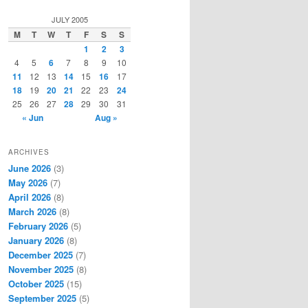
a
r
JULY 2005
c
M
T
W
T
F
S
S
h
1
2
3
4
5
6
7
8
9
10
11
12
13
14
15
16
17
18
19
20
21
22
23
24
25
26
27
28
29
30
31
« Jun
Aug »
ARCHIVES
June 2026
(3)
May 2026
(7)
April 2026
(8)
March 2026
(8)
February 2026
(5)
January 2026
(8)
December 2025
(7)
November 2025
(8)
October 2025
(15)
September 2025
(5)