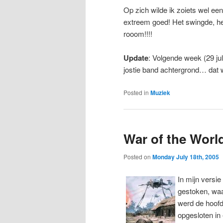
Op zich wilde ik zoiets wel 
extreem goed! Het swingde, he
rooom!!!!
Update
: Volgende week (29 ju
jostie band achtergrond… da
Posted in
Muziek
War of the Worl
Posted on
Monday July 18th, 2005
In mijn versie
gestoken, waa
werd de hoofd
opgesloten in