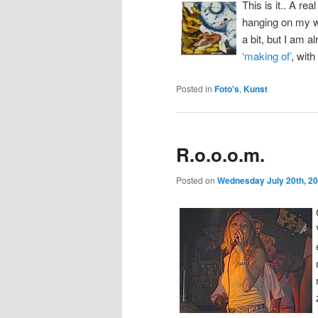
This is it.. A re
hanging on my wa
a bit, but I am 
‘making of’
, wit
Posted in
Foto's
,
Kunst
R.o.o.o.m.
Posted on
Wednesday July 20th, 2