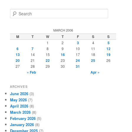
S
e
a
r
MARCH 2006
c
M
T
W
T
F
S
S
h
1
2
3
4
5
6
7
8
9
10
11
12
13
14
15
16
17
18
19
20
21
22
23
24
25
26
27
28
29
30
31
« Feb
Apr »
ARCHIVES
June 2026
(3)
May 2026
(7)
April 2026
(8)
March 2026
(8)
February 2026
(5)
January 2026
(8)
December 2025
(7)