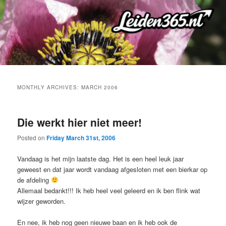
Skip
Skip
to
to
primary
secondary
content
content
MONTHLY ARCHIVES:
MARCH 2006
Die werkt hier niet meer!
Posted on
Friday March 31st, 2006
Vandaag is het mijn laatste dag. Het is een heel leuk jaar
geweest en dat jaar wordt vandaag afgesloten met een bierkar op
de afdeling
Allemaal bedankt!!! Ik heb heel veel geleerd en ik ben flink wat
wijzer geworden.
En nee, ik heb nog geen nieuwe baan en ik heb ook de