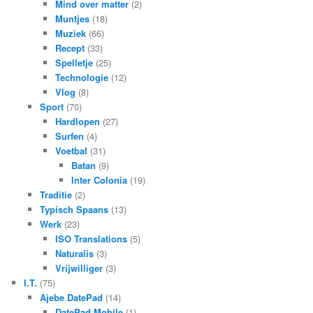
Mind over matter
(2)
Muntjes
(18)
Muziek
(66)
Recept
(33)
Spelletje
(25)
Technologie
(12)
Vlog
(8)
Sport
(70)
Hardlopen
(27)
Surfen
(4)
Voetbal
(31)
Batan
(9)
Inter Colonia
(19)
Traditie
(2)
Typisch Spaans
(13)
Werk
(23)
ISO Translations
(5)
Naturalis
(3)
Vrijwilliger
(3)
I.T.
(75)
Ajebe DatePad
(14)
DatePad Mobile
(1)