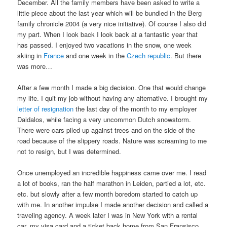
December. All the family members have been asked to write a
little piece about the last year which will be bundled in the Berg
family chronicle 2004 (a very nice initiative). Of course I also did
my part. When I look back I look back at a fantastic year that
has passed. I enjoyed two vacations in the snow, one week
skiing in
France
and one week in the
Czech republic
. But there
was more…
After a few month I made a big decision. One that would change
my life. I quit my job without having any alternative. I brought my
letter of resignation
the last day of the month to my employer
Daidalos, while facing a very uncommon Dutch snowstorm.
There were cars piled up against trees and on the side of the
road because of the slippery roads. Nature was screaming to me
not to resign, but I was determined.
Once unemployed an incredible happiness came over me. I read
a lot of books, ran the half marathon in Leiden, partied a lot, etc.
etc. but slowly after a few month boredom started to catch up
with me. In another impulse I made another decision and called a
traveling agency. A week later I was in New York with a rental
car, my visa card and a ticket back home from San Fransisco.