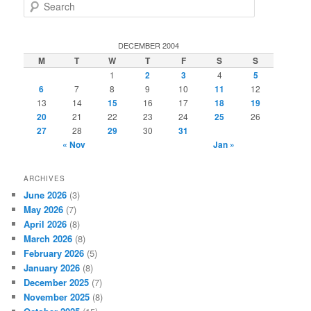
S
e
a
r
DECEMBER 2004
c
M
T
W
T
F
S
S
h
1
2
3
4
5
6
7
8
9
10
11
12
13
14
15
16
17
18
19
20
21
22
23
24
25
26
27
28
29
30
31
« Nov
Jan »
ARCHIVES
June 2026
(3)
May 2026
(7)
April 2026
(8)
March 2026
(8)
February 2026
(5)
January 2026
(8)
December 2025
(7)
November 2025
(8)