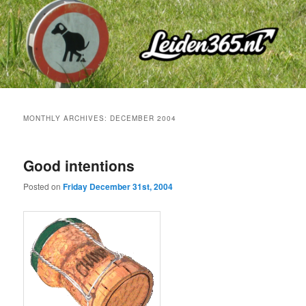
Skip
Skip
to
to
primary
secondary
content
content
MONTHLY ARCHIVES:
DECEMBER 2004
Good intentions
Posted on
Friday December 31st, 2004