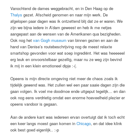
Vanochtend de dames weggebracht, en in Den Haag op de
Thalys
gezet. Afscheid genomen en naar mijn werk. De
afgelopen paar dagen was ik ontzettend blij dat ze er waren. We
zijn we bijna iedere in A’dam geweest en heb ik me netjes
aangepast aan de wensen van de Amerikanen qua bezigheden.
Ook nog het
van Gogh museum
van binnen gezien en aan de
hand van Denise’s routebeschrijving nog de meest relaxte
smartshop gevonden voor wat soep ingrediënt. Het was heeeeeel
erg leuk en onvoorstelbaar gezellig, maar nu ze weg zijn bevind
ik mij in een klein emotioneel dipje :-(.
Opeens is mijn directe omgeving niet meer de chaos zoals ik
tijdelijk gewend was. Het zullen wel een paar saaie dagen zijn die
gaan volgen. Ik voel me doodmoe ende uitgeput tegelijk… en dan
ook nog eens verdrietig omdat een enorme hoeveelheid plezier er
opeens vandoor is gegaan.
Aan de andere kant was iedereen ervan overtuigt dat ik toch echt
een keer langs moest gaan komen in
Chicago
, en dat idee klink
ook best goed eigenlijk.. :-p