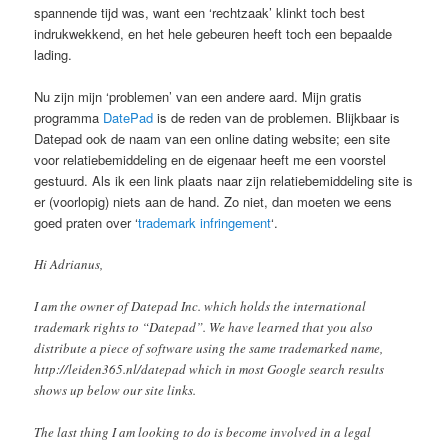
spannende tijd was, want een ‘rechtzaak’ klinkt toch best
indrukwekkend, en het hele gebeuren heeft toch een bepaalde
lading.
Nu zijn mijn ‘problemen’ van een andere aard. Mijn gratis
programma
DatePad
is de reden van de problemen. Blijkbaar is
Datepad ook de naam van een online dating website; een site
voor relatiebemiddeling en de eigenaar heeft me een voorstel
gestuurd. Als ik een link plaats naar zijn relatiebemiddeling site is
er (voorlopig) niets aan de hand. Zo niet, dan moeten we eens
goed praten over ‘
trademark infringement
‘.
Hi Adrianus,
I am the owner of Datepad Inc. which holds the international
trademark rights to “Datepad”. We have learned that you also
distribute a piece of software using the same trademarked name,
http://leiden365.nl/datepad which in most Google search results
shows up below our site links.
The last thing I am looking to do is become involved in a legal