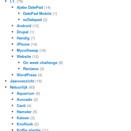
I.T.
(75)
Ajebe DatePad
(14)
DatePad Mobile
(1)
ezDatepad
(2)
Android
(13)
Drupal
(1)
Handig
(7)
iPhone
(14)
MycoSweep
(16)
Website
(12)
On week challenge
(8)
Reclame
(3)
WordPress
(4)
Jaaroverzicht
(19)
Natuurlijk
(63)
Aquarium
(6)
Avocado
(2)
Cacti
(4)
Hamster
(5)
Katoen
(3)
Knoflook
(2)
Koffie plantje
(11)