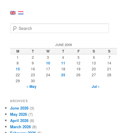
S
e
a
r
JUNE 2009
c
M
T
W
T
F
S
S
h
1
2
3
4
5
6
7
8
9
10
11
12
13
14
15
16
17
18
19
20
21
22
23
24
25
26
27
28
29
30
« May
Jul »
ARCHIVES
June 2026
(3)
May 2026
(7)
April 2026
(8)
March 2026
(8)
February 2026
(5)