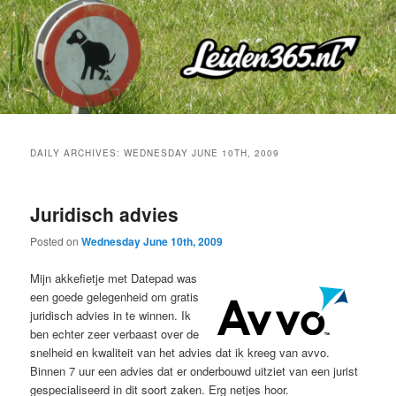
Skip
Skip
to
to
primary
secondary
content
content
DAILY ARCHIVES:
WEDNESDAY JUNE 10TH, 2009
Juridisch advies
Posted on
Wednesday June 10th, 2009
Mijn akkefietje met Datepad was
een goede gelegenheid om gratis
juridisch advies in te winnen. Ik
ben echter zeer verbaast over de
snelheid en kwaliteit van het advies dat ik kreeg van avvo.
Binnen 7 uur een advies dat er onderbouwd uitziet van een jurist
gespecialiseerd in dit soort zaken. Erg netjes hoor.