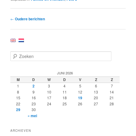
Bericht
←
Oudere berichten
navigatie
Z
o
e
k
JUNI 2026
e
M
D
W
D
V
Z
Z
n
1
2
3
4
5
6
7
8
9
10
11
12
13
14
15
16
17
18
19
20
21
22
23
24
25
26
27
28
29
30
« mei
ARCHIEVEN