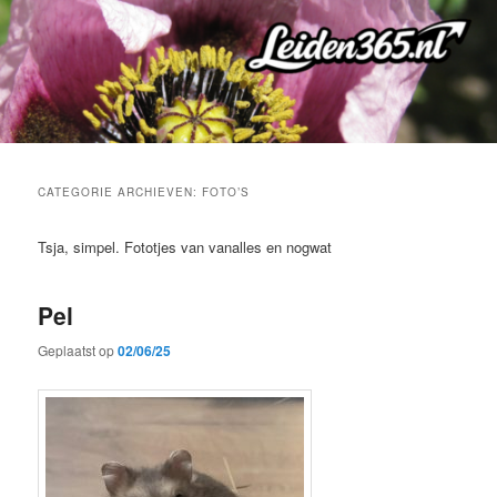
Spring
Spring
naar
naar
de
de
primaire
secundaire
inhoud
inhoud
CATEGORIE ARCHIEVEN:
FOTO’S
Tsja, simpel. Fototjes van vanalles en nogwat
Pel
Geplaatst op
02/06/25