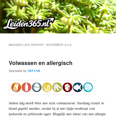
Spring
Spring
naar
naar
de
de
primaire
secundaire
inhoud
inhoud
MAANDELIJKS ARCHIEF:
NOVEMBER 2018
Volwassen en allergisch
Geplaatst op
15/11/18
Iedere dag wordt Alex een stuk volwassener. Vandaag moest er
bloed geprikt worden, omdat hij al een tijdje rondloopt met
jeukende en prikkende ogen. Mogelijk een teken van een allergie