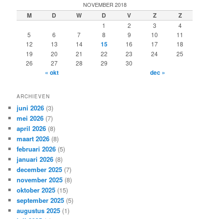
k
NOVEMBER 2018
e
M
D
W
D
V
Z
Z
n
1
2
3
4
5
6
7
8
9
10
11
12
13
14
15
16
17
18
19
20
21
22
23
24
25
26
27
28
29
30
« okt
dec »
ARCHIEVEN
juni 2026
(3)
mei 2026
(7)
april 2026
(8)
maart 2026
(8)
februari 2026
(5)
januari 2026
(8)
december 2025
(7)
november 2025
(8)
oktober 2025
(15)
september 2025
(5)
augustus 2025
(1)