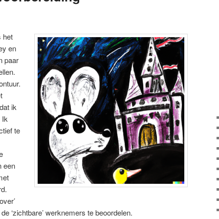
 het
ey en
en paar
llen.
ontuur.
t
dat ik
 Ik
tief te
e
n een
met
rd.
over’
de ‘zichtbare’ werknemers te beoordelen.