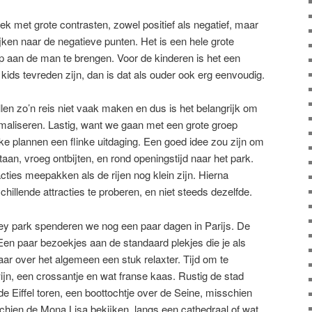
ek met grote contrasten, zowel positief als negatief, maar
kijken naar de negatieve punten. Het is een hele grote
p aan de man te brengen. Voor de kinderen is het een
 kids tevreden zijn, dan is dat als ouder ook erg eenvoudig.
llen zo’n reis niet vaak maken en dus is het belangrijk om
imaliseren. Lastig, want we gaan met een grote groep
ke plannen een flinke uitdaging. Een goed idee zou zijn om
aan, vroeg ontbijten, en rond openingstijd naar het park.
cties meepakken als de rijen nog klein zijn. Hierna
hillende attracties te proberen, en niet steeds dezelfde.
ey park spenderen we nog een paar dagen in Parijs. De
Een paar bezoekjes aan de standaard plekjes die je als
ar over het algemeen een stuk relaxter. Tijd om te
ijn, een crossantje en wat franse kaas. Rustig de stad
 Eiffel toren, een boottochtje over de Seine, misschien
chien de Mona Lisa bekijken, langs een cathedraal of wat