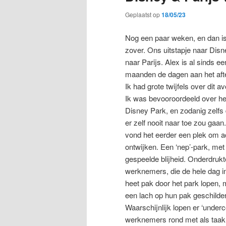
Geplaatst op
18/05/23
Nog een paar weken, en dan is
zover. Ons uitstapje naar Disn
naar Parijs. Alex is al sinds e
maanden de dagen aan het afte
Ik had grote twijfels over dit av
Ik was bevooroordeeld over he
Disney Park, en zodanig zelfs 
er zelf nooit naar toe zou gaan.
vond het eerder een plek om ac
ontwijken. Een ‘nep’-park, met
gespeelde blijheid. Onderdrukt
werknemers, die de hele dag i
heet pak door het park lopen, 
een lach op hun pak geschilde
Waarschijnlijk lopen er ‘underc
werknemers rond met als taak 