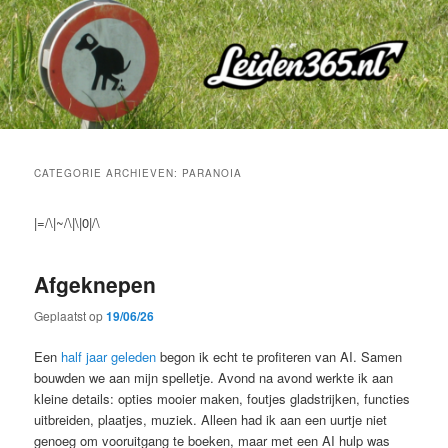
Spring
Spring
naar
naar
de
de
primaire
secundaire
inhoud
inhoud
CATEGORIE ARCHIEVEN:
PARANOIA
|=/\|~/\|\|0|/\
Afgeknepen
Geplaatst op
19/06/26
Een
half jaar geleden
begon ik echt te profiteren van AI. Samen
bouwden we aan mijn spelletje. Avond na avond werkte ik aan
kleine details: opties mooier maken, foutjes gladstrijken, functies
uitbreiden, plaatjes, muziek. Alleen had ik aan een uurtje niet
genoeg om vooruitgang te boeken, maar met een AI hulp was