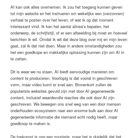
AI kan ook alles overnemen. Ik zou het toegang kunnen geven
tot mijn website en het instrueren om wekelijks een (verzonnen)
verhaal te posten over het leven, of wat ik op dat moment
interessant vind. Ik kan het aantal alinea’s bepalen, het
onderwerp, de schrijfstijl, of er een afbeelding bij moet en hoeveel
berichten ik wil. Omdat ik wil dat deze blog over mij en mijn leven
gaat, zal ik dat niet doen. Maar in andere omstandigheden zou
het een goedkope en makkelijke oplossing kunnen zijn om AI in
te zetten.
Dit is waar we nu staan. AI biedt eenvoudige manieren om
content te produceren. Voorlopig is dat vooral in geschreven
vorm, maar video komt er snel aan. Binnenkort zullen de
populairste websites gevuld zijn met door AI gegenereerde
content, inclusief waardevolle reacties die ook door AI zijn
geschreven. We bewegen ons snel weg van een door mensen
onderhouden ecosysteem naar een enorme bulk aan door AI
gegenereerde informatie die niemand echt nodig heeft, maar
goedkoop te maken is.
De toekomst is nog een mysterie, maar het is duidelijk dat het