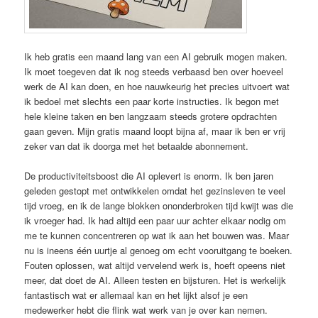
Ik heb gratis een maand lang van een AI gebruik mogen maken.
Ik moet toegeven dat ik nog steeds verbaasd ben over hoeveel
werk de AI kan doen, en hoe nauwkeurig het precies uitvoert wat
ik bedoel met slechts een paar korte instructies. Ik begon met
hele kleine taken en ben langzaam steeds grotere opdrachten
gaan geven. Mijn gratis maand loopt bijna af, maar ik ben er vrij
zeker van dat ik doorga met het betaalde abonnement.
De productiviteitsboost die AI oplevert is enorm. Ik ben jaren
geleden gestopt met ontwikkelen omdat het gezinsleven te veel
tijd vroeg, en ik de lange blokken ononderbroken tijd kwijt was die
ik vroeger had. Ik had altijd een paar uur achter elkaar nodig om
me te kunnen concentreren op wat ik aan het bouwen was. Maar
nu is ineens één uurtje al genoeg om echt vooruitgang te boeken.
Fouten oplossen, wat altijd vervelend werk is, hoeft opeens niet
meer, dat doet de AI. Alleen testen en bijsturen. Het is werkelijk
fantastisch wat er allemaal kan en het lijkt alsof je een
medewerker hebt die flink wat werk van je over kan nemen.