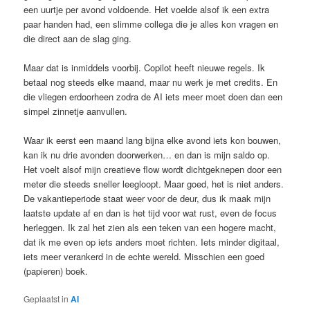
een uurtje per avond voldoende. Het voelde alsof ik een extra
paar handen had, een slimme collega die je alles kon vragen en
die direct aan de slag ging.
Maar dat is inmiddels voorbij. Copilot heeft nieuwe regels. Ik
betaal nog steeds elke maand, maar nu werk je met credits. En
die vliegen erdoorheen zodra de AI iets meer moet doen dan een
simpel zinnetje aanvullen.
Waar ik eerst een maand lang bijna elke avond iets kon bouwen,
kan ik nu drie avonden doorwerken… en dan is mijn saldo op.
Het voelt alsof mijn creatieve flow wordt dichtgeknepen door een
meter die steeds sneller leegloopt. Maar goed, het is niet anders.
De vakantieperiode staat weer voor de deur, dus ik maak mijn
laatste update af en dan is het tijd voor wat rust, even de focus
herleggen. Ik zal het zien als een teken van een hogere macht,
dat ik me even op iets anders moet richten. Iets minder digitaal,
iets meer verankerd in de echte wereld. Misschien een goed
(papieren) boek.
Geplaatst in
AI