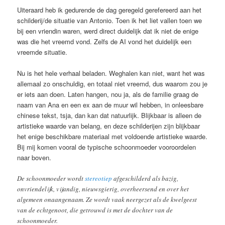
Uiteraard heb ik gedurende de dag geregeld gerefereerd aan het
schilderij/de situatie van Antonio. Toen ik het liet vallen toen we
bij een vriendin waren, werd direct duidelijk dat ik niet de enige
was die het vreemd vond. Zelfs de AI vond het duidelijk een
vreemde situatie.
Nu is het hele verhaal beladen. Weghalen kan niet, want het was
allemaal zo onschuldig, en totaal niet vreemd, dus waarom zou je
er iets aan doen. Laten hangen, nou ja, als de familie graag de
naam van Ana en een ex aan de muur wil hebben, in onleesbare
chinese tekst, tsja, dan kan dat natuurlijk. Blijkbaar is alleen de
artistieke waarde van belang, en deze schilderijen zijn blijkbaar
het enige beschikbare materiaal met voldoende artistieke waarde.
Bij mij komen vooral de typische schoonmoeder vooroordelen
naar boven.
De schoonmoeder wordt
stereotiep
afgeschilderd als bazig,
onvriendelijk, vijandig, nieuwsgierig, overheersend en over het
algemeen onaangenaam. Ze wordt vaak neergezet als de kwelgeest
van de echtgenoot, die getrouwd is met de dochter van de
schoonmoeder.