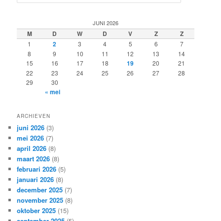
o
e
k
JUNI 2026
e
M
D
W
D
V
Z
Z
n
1
2
3
4
5
6
7
8
9
10
11
12
13
14
15
16
17
18
19
20
21
22
23
24
25
26
27
28
29
30
« mei
ARCHIEVEN
juni 2026
(3)
mei 2026
(7)
april 2026
(8)
maart 2026
(8)
februari 2026
(5)
januari 2026
(8)
december 2025
(7)
november 2025
(8)
oktober 2025
(15)
september 2025
(5)