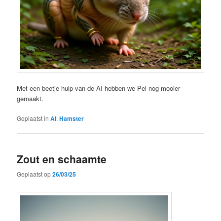
Met een beetje hulp van de AI hebben we Pel nog mooier
gemaakt.
Geplaatst in
AI
,
Hamster
Zout en schaamte
Geplaatst op
26/03/25