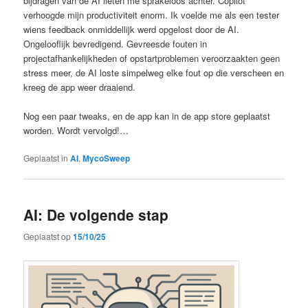
bijdragen van de AI lieten me sprakeloos achter. Copilot
verhoogde mijn productiviteit enorm. Ik voelde me als een tester
wiens feedback onmiddellijk werd opgelost door de AI.
Ongelooflijk bevredigend. Gevreesde fouten in
projectafhankelijkheden of opstartproblemen veroorzaakten geen
stress meer, de AI loste simpelweg elke fout op die verscheen en
kreeg de app weer draaiend.
Nog een paar tweaks, en de app kan in de app store geplaatst
worden. Wordt vervolgd!…
Geplaatst in
AI
,
MycoSweep
AI: De volgende stap
Geplaatst op
15/10/25