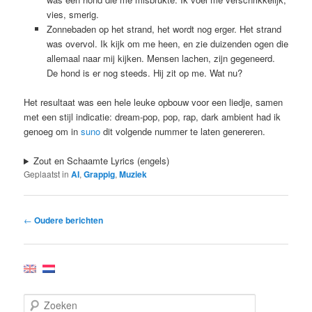
vies, smerig.
Zonnebaden op het strand, het wordt nog erger. Het strand
was overvol. Ik kijk om me heen, en zie duizenden ogen die
allemaal naar mij kijken. Mensen lachen, zijn gegeneerd.
De hond is er nog steeds. Hij zit op me. Wat nu?
Het resultaat was een hele leuke opbouw voor een liedje, samen
met een stijl indicatie: dream-pop, pop, rap, dark ambient had ik
genoeg om in
suno
dit volgende nummer te laten genereren.
Zout en Schaamte Lyrics (engels)
Geplaatst in
AI
,
Grappig
,
Muziek
Bericht
←
Oudere berichten
navigatie
Z