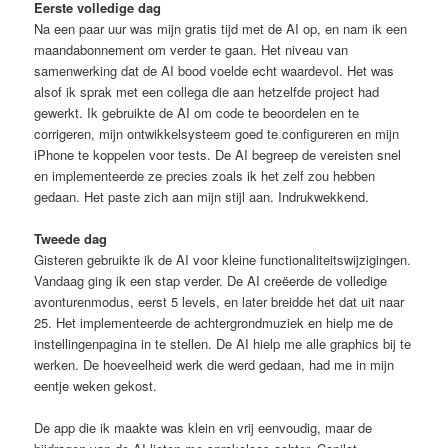
Eerste volledige dag
Na een paar uur was mijn gratis tijd met de AI op, en nam ik een
maandabonnement om verder te gaan. Het niveau van
samenwerking dat de AI bood voelde echt waardevol. Het was
alsof ik sprak met een collega die aan hetzelfde project had
gewerkt. Ik gebruikte de AI om code te beoordelen en te
corrigeren, mijn ontwikkelsysteem goed te configureren en mijn
iPhone te koppelen voor tests. De AI begreep de vereisten snel
en implementeerde ze precies zoals ik het zelf zou hebben
gedaan. Het paste zich aan mijn stijl aan. Indrukwekkend.
Tweede dag
Gisteren gebruikte ik de AI voor kleine functionaliteitswijzigingen.
Vandaag ging ik een stap verder. De AI creëerde de volledige
avonturenmodus, eerst 5 levels, en later breidde het dat uit naar
25. Het implementeerde de achtergrondmuziek en hielp me de
instellingenpagina in te stellen. De AI hielp me alle graphics bij te
werken. De hoeveelheid werk die werd gedaan, had me in mijn
eentje weken gekost.
De app die ik maakte was klein en vrij eenvoudig, maar de