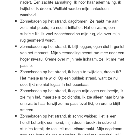
nadert. Een zachte aanraking. Ik hoor haar ademhaling, ik
twijfel of ik droom. Wellicht worden mijn fantasieen
waarheid.
Zonnebaden op het strand, dagdromen. Ze raakt me aan,
ze is niet preuts, ze neemt initiatief. Nat en warm, een
subtiele lik. Ik voel zonnebrand op mijn rug, die over mijn
rug gesmeerd wordt.
Zonnebaden op het strand, ik blijf leggen, ogen dicht, geniet
van het moment. Mijn vreemdeling neemt me mee naar een
hoger niveau. Creme over mijn hele lichaam, ze likt me met
passie.
Zonnebaden op het strand, ik begin te twijfelen, droom ik?
Het meisje is te wild. Op een publiek strand, want ze nu
doet lijkt me niet legaal in het openbaar.
Zonnebaden op het strand, ik open mijn ogen een beetje, ik
zie mijn lief, maar ze is zo dichtbij. Ik zie alleen haar bruine
en zwarte haar terwijl ze me passievol likt, en creme blijft
smeren.
Zonnebaden op het strand, ik schrik wakker. Het is een
hond! Letterlijk een hond, mijn droom breekt in duizend
stukjes termijl de realiteit me keihard raakt. Mijn dagdroom
was een hond die me misbrukte. Ik voel me verschrikkelijk,