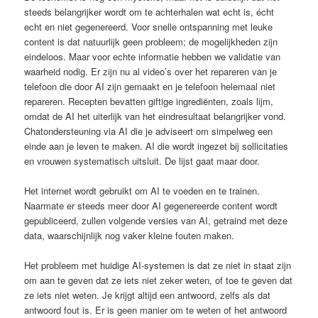
steeds belangrijker wordt om te achterhalen wat echt is, écht
echt en niet gegenereerd. Voor snelle ontspanning met leuke
content is dat natuurlijk geen probleem; de mogelijkheden zijn
eindeloos. Maar voor echte informatie hebben we validatie van
waarheid nodig. Er zijn nu al video’s over het repareren van je
telefoon die door AI zijn gemaakt en je telefoon helemaal niet
repareren. Recepten bevatten giftige ingrediënten, zoals lijm,
omdat de AI het uiterlijk van het eindresultaat belangrijker vond.
Chatondersteuning via AI die je adviseert om simpelweg een
einde aan je leven te maken. AI die wordt ingezet bij sollicitaties
en vrouwen systematisch uitsluit. De lijst gaat maar door.
Het internet wordt gebruikt om AI te voeden en te trainen.
Naarmate er steeds meer door AI gegenereerde content wordt
gepubliceerd, zullen volgende versies van AI, getraind met deze
data, waarschijnlijk nog vaker kleine fouten maken.
Het probleem met huidige AI-systemen is dat ze niet in staat zijn
om aan te geven dat ze iets niet zeker weten, of toe te geven dat
ze iets niet weten. Je krijgt altijd een antwoord, zelfs als dat
antwoord fout is. Er is geen manier om te weten of het antwoord