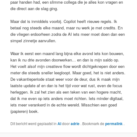
paar handen had, een slimme collega die je alles kon vragen en
die direct aan de slag ging.
Maar dat is inmiddels voorbij. Copilot heeft nieuwe regels. Ik
betaal nog steeds elke maand, maar nu werk je met credits. En
die vliegen erdoorheen zodra de AI iets meer moet doen dan een
simpel zinnetje aanvullen.
Waar ik eerst een maand lang bijna elke avond iets kon bouwen,
kan ik nu drie avonden doorwerken… en dan is mijn saldo op.
Het voelt alsof mijn creatieve flow wordt dichtgeknepen door een
meter die steeds sneller leegloopt. Maar goed, het is niet anders.
De vakantieperiode staat weer voor de deur, dus ik maak mijn
laatste update af en dan is het tijd voor wat rust, even de focus
herleggen. Ik zal het zien als een teken van een hogere macht,
dat ik me even op iets anders moet richten. Iets minder digitaal,
iets meer verankerd in de echte wereld. Misschien een goed
(papieren) boek.
Dit bericht werd geplaatst in
AI
door
adrie
. Bookmark de
permalink
.