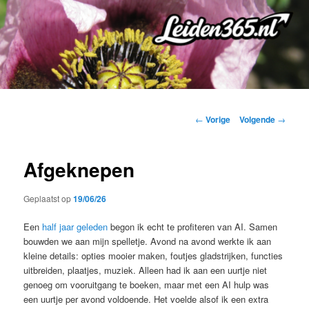
Spring
naar
de
primaire
inhoud
Bericht
←
Vorige
Volgende
→
navigatie
Afgeknepen
Geplaatst op
19/06/26
Een
half jaar geleden
begon ik echt te profiteren van AI. Samen
bouwden we aan mijn spelletje. Avond na avond werkte ik aan
kleine details: opties mooier maken, foutjes gladstrijken, functies
uitbreiden, plaatjes, muziek. Alleen had ik aan een uurtje niet
genoeg om vooruitgang te boeken, maar met een AI hulp was
een uurtje per avond voldoende. Het voelde alsof ik een extra