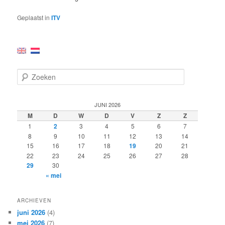
Geplaatst in
ITV
Z
o
e
k
JUNI 2026
e
M
D
W
D
V
Z
Z
n
1
2
3
4
5
6
7
8
9
10
11
12
13
14
15
16
17
18
19
20
21
22
23
24
25
26
27
28
29
30
« mei
ARCHIEVEN
juni 2026
(4)
mei 2026
(7)