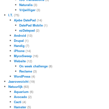
Naturalis
(3)
Vrijwilliger
(3)
I.T.
(75)
Ajebe DatePad
(14)
DatePad Mobile
(1)
ezDatepad
(2)
Android
(13)
Drupal
(1)
Handig
(7)
iPhone
(14)
MycoSweep
(16)
Website
(12)
On week challenge
(8)
Reclame
(3)
WordPress
(4)
Jaaroverzicht
(19)
Natuurlijk
(63)
Aquarium
(6)
Avocado
(2)
Cacti
(4)
Hamster
(5)