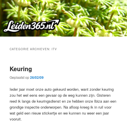
Spring
Spring
naar
naar
de
de
primaire
secundaire
inhoud
inhoud
CATEGORIE ARCHIEVEN:
ITV
Keuring
Geplaatst op
26/02/09
Ieder jaar moet onze auto gekeurd worden, want zonder keuring
zou het wel eens een gevaar op de weg kunnen zijn. Gisteren
reed ik langs de keuringsdienst en ze hebben onze Ibiza aan een
grondige inspectie onderworpen. Na afloop kreeg ik in ruil voor
wat geld een nieuw stickertje en we kunnen nu weer een jaar
vooruit.