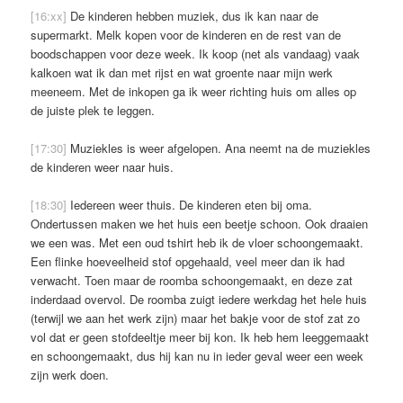
[16:xx]
De kinderen hebben muziek, dus ik kan naar de
supermarkt. Melk kopen voor de kinderen en de rest van de
boodschappen voor deze week. Ik koop (net als vandaag) vaak
kalkoen wat ik dan met rijst en wat groente naar mijn werk
meeneem. Met de inkopen ga ik weer richting huis om alles op
de juiste plek te leggen.
[17:30]
Muziekles is weer afgelopen. Ana neemt na de muziekles
de kinderen weer naar huis.
[18:30]
Iedereen weer thuis. De kinderen eten bij oma.
Ondertussen maken we het huis een beetje schoon. Ook draaien
we een was. Met een oud tshirt heb ik de vloer schoongemaakt.
Een flinke hoeveelheid stof opgehaald, veel meer dan ik had
verwacht. Toen maar de roomba schoongemaakt, en deze zat
inderdaad overvol. De roomba zuigt iedere werkdag het hele huis
(terwijl we aan het werk zijn) maar het bakje voor de stof zat zo
vol dat er geen stofdeeltje meer bij kon. Ik heb hem leeggemaakt
en schoongemaakt, dus hij kan nu in ieder geval weer een week
zijn werk doen.