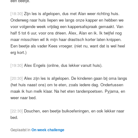
een beetje.
[18:30]
Zijn les is afgelopen, dus met Alan weer richting huis.
Onderweg naar huis liepen we langs onze kapper en hebben we
voor volgende week vrijdag een kappersafspraak gemaakt. Van
half 5 tot 6 uur, voor ons drieen. Alex, Alan en ik. Ik twijfel nog
maar misschien wil ik mijn haar drastisch korter laten knippen.
Een beetje als vader Kees vroeger. (niet nu, want dat is wel heel
erg kort.)
[19:30]
Alex Engels (online, dus lekker vanuit huis).
[20:30]
Alex zijn les is afgelopen. De kinderen gaan bij oma langs
(het huis naast ons) om te eten, zoals iedere dag. Ondertussen
maak ik hun melk klaar. Na het eten tandenpoetsen. Pyjama, en
weer naar bed.
[22:30]
Douchen, een beetje buikoefeningen, en ook lekker naar
bed.
Geplaatst in
On week challenge