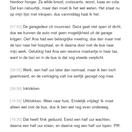
hierdoor honger. Ze wilde brood, croissants, worst, kaas en cola.
Dat kan natuurlijk, maar dan moet ik het wel weten. Het staat nu
op mijn lijst met inkopen, dus vanmiddag haal ik het.
[07:50]
De garagedeur zit muurvast. Deze gaat niet open of dicht,
dus we kunnen de auto met geen mogelijkheid uit de garage
krijgen. Oei! Ana had een belangrijke meeting, dus dan maar met
de taxi naar het hospitaal, en ik daarna door met de bus naar
mijn werk. Gelukkig had Ana een reserve maskertje in haar tas,
want in de taxi en in de bus is dat nog steeds verplicht.
[08:55]
Werk, een half uur later dan normaal, maar ik ben toch
gearriveerd, en de vertraging valt me eerlijk gezegd nog mee.
[08:56]
Inklokken
[16:56]
Uitklokken. Weer naar huis. Eindelijk vrijdag! Ik moet
alleen wel met de bus, dus ik ben wel nog even onderweg.
[18:30]
Dat heeft flink geduurd. Eerst een half uur wachten,
daarna een half uur staan, en daarna nog een half uur lopen. Pfff.