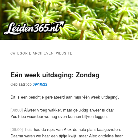
Spring
Spring
naar
naar
de
de
primaire
secundaire
inhoud
inhoud
CATEGORIE ARCHIEVEN:
WEBSITE
Eén week uitdaging: Zondag
Geplaatst op
09/10/22
Dit is een berichtje gerelateerd aan mijn ‘één week uitdaging’.
[08:00]
Alweer vroeg wakker, maar gelukkig alweer is daar
YouTube waardoor we nog even kunnen blijven leggen.
[09:00]
Thuis had de rups van Alex de hele plant kaalgevreten.
Daarna waren we haar een tijdje kwijt, maar Alex ontdekte haar