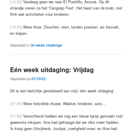
[10:30]
Vandaag gaan we naar El Puertillo, Arucas. Op dit
strandje vieren ze het ‘Cangrejo Fest’. Het feest van de krab, met
flink wat activiteiten voor kinderen.
[19:30]
Weer thuis. Douchen, eten, tanden poetsen, wc bezoek,
en slapen.
Geplaatst in
On week challenge
Eén week uitdaging: Vrijdag
Geplaatst op
07/10/22
Dit is een berichtje gerelateerd aan mijn ‘één week uitdaging’.
[07:00]
Weer hetzelfde ritueel. Wakker, kinderen, auto…
[07:30]
Vanochtend hadden we nog een nieuw lijstje gemaakt met
gewenste inkopen. Ana had geklaagd dat we niks meer hadden.
Ik koop geen (fris)drank, zoutjes, zoetigheid meer, en Ana had