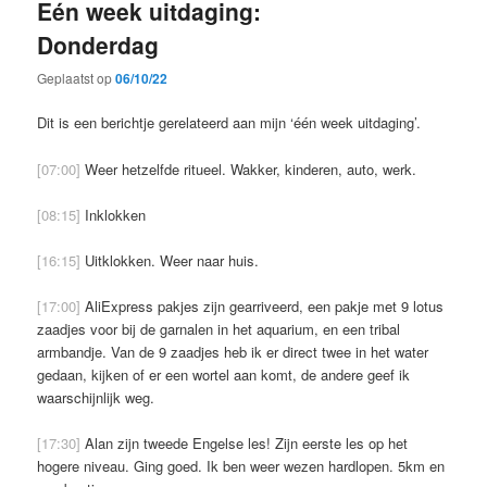
Eén week uitdaging:
Donderdag
Geplaatst op
06/10/22
Dit is een berichtje gerelateerd aan mijn ‘één week uitdaging’.
[07:00]
Weer hetzelfde ritueel. Wakker, kinderen, auto, werk.
[08:15]
Inklokken
[16:15]
Uitklokken. Weer naar huis.
[17:00]
AliExpress pakjes zijn gearriveerd, een pakje met 9 lotus
zaadjes voor bij de garnalen in het aquarium, en een tribal
armbandje. Van de 9 zaadjes heb ik er direct twee in het water
gedaan, kijken of er een wortel aan komt, de andere geef ik
waarschijnlijk weg.
[17:30]
Alan zijn tweede Engelse les! Zijn eerste les op het
hogere niveau. Ging goed. Ik ben weer wezen hardlopen. 5km en