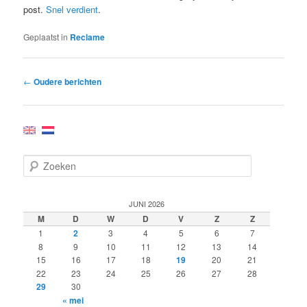
post.
Snel verdient
.
Geplaatst in
Reclame
Bericht
←
Oudere berichten
navigatie
Z
o
e
k
JUNI 2026
e
M
D
W
D
V
Z
Z
n
1
2
3
4
5
6
7
8
9
10
11
12
13
14
15
16
17
18
19
20
21
22
23
24
25
26
27
28
29
30
« mei