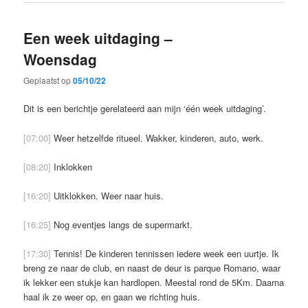
Een week uitdaging –
Woensdag
Geplaatst op
05/10/22
Dit is een berichtje gerelateerd aan mijn ‘één week uitdaging’.
[07:00]
Weer hetzelfde ritueel. Wakker, kinderen, auto, werk.
[08:20]
Inklokken
[16:20]
Uitklokken. Weer naar huis.
[16:25]
Nog eventjes langs de supermarkt.
[17:30]
Tennis! De kinderen tennissen iedere week een uurtje. Ik
breng ze naar de club, en naast de deur is parque Romano, waar
ik lekker een stukje kan hardlopen. Meestal rond de 5Km. Daarna
haal ik ze weer op, en gaan we richting huis.