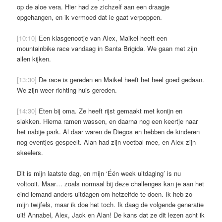
op de aloe vera. Hier had ze zichzelf aan een draagje
opgehangen, en ik vermoed dat ie gaat verpoppen.
[10:10]
Een klasgenootje van Alex, Maikel heeft een
mountainbike race vandaag in Santa Brigida. We gaan met zijn
allen kijken.
[13:30]
De race is gereden en Maikel heeft het heel goed gedaan.
We zijn weer richting huis gereden.
[14:30]
Eten bij oma. Ze heeft rijst gemaakt met konijn en
slakken. Hierna ramen wassen, en daarna nog een keertje naar
het nabije park. Al daar waren de Diegos en hebben de kinderen
nog eventjes gespeelt. Alan had zijn voetbal mee, en Alex zijn
skeelers.
Dit is mijn laatste dag, en mijn ‘Één week uitdaging’ is nu
voltooit. Maar… zoals normaal bij deze challenges kan je aan het
eind iemand anders uitdagen om hetzelfde te doen. Ik heb zo
mijn twijfels, maar ik doe het toch. Ik daag de volgende generatie
uit! Annabel, Alex, Jack en Alan! De kans dat ze dit lezen acht ik