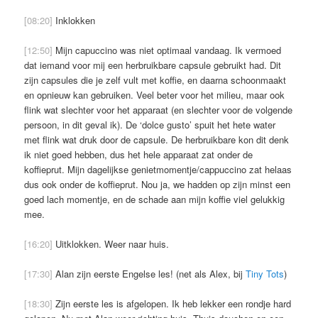
[08:20]
Inklokken
[12:50]
Mijn capuccino was niet optimaal vandaag. Ik vermoed
dat iemand voor mij een herbruikbare capsule gebruikt had. Dit
zijn capsules die je zelf vult met koffie, en daarna schoonmaakt
en opnieuw kan gebruiken. Veel beter voor het milieu, maar ook
flink wat slechter voor het apparaat (en slechter voor de volgende
persoon, in dit geval ik). De ‘dolce gusto’ spuit het hete water
met flink wat druk door de capsule. De herbruikbare kon dit denk
ik niet goed hebben, dus het hele apparaat zat onder de
koffieprut. Mijn dagelijkse genietmomentje/cappuccino zat helaas
dus ook onder de koffieprut. Nou ja, we hadden op zijn minst een
goed lach momentje, en de schade aan mijn koffie viel gelukkig
mee.
[16:20]
Uitklokken. Weer naar huis.
[17:30]
Alan zijn eerste Engelse les! (net als Alex, bij
Tiny Tots
)
[18:30]
Zijn eerste les is afgelopen. Ik heb lekker een rondje hard