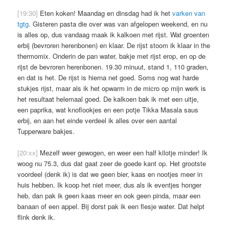
[19:30]
Eten koken! Maandag en dinsdag had ik het
varken van
tgtg
. Gisteren pasta die over was van afgelopen weekend, en nu
is alles op, dus vandaag maak ik kalkoen met rijst. Wat groenten
erbij (bevroren herenbonen) en klaar. De rijst stoom ik klaar in the
thermomix. Onderin de pan water, bakje met rijst erop, en op de
rijst de bevroren herenbonen. 19.30 minuut, stand 1, 110 graden,
en dat is het. De rijst is hierna net goed. Soms nog wat harde
stukjes rijst, maar als ik het opwarm in de micro op mijn werk is
het resultaat helemaal goed. De kalkoen bak ik met een uitje,
een paprika, wat knoflookjes en een potje Tikka Masala saus
erbij, en aan het einde verdeel ik alles over een aantal
Tupperware bakjes.
[20:xx]
Mezelf weer gewogen, en weer een half kilotje minder! Ik
woog nu 75.3, dus dat gaat zeer de goede kant op. Het grootste
voordeel (denk ik) is dat we geen bier, kaas en nootjes meer in
huis hebben. Ik koop het niet meer, dus als ik eventjes honger
heb, dan pak ik geen kaas meer en ook geen pinda, maar een
banaan of een appel. Bij dorst pak ik een flesje water. Dat helpt
flink denk ik.