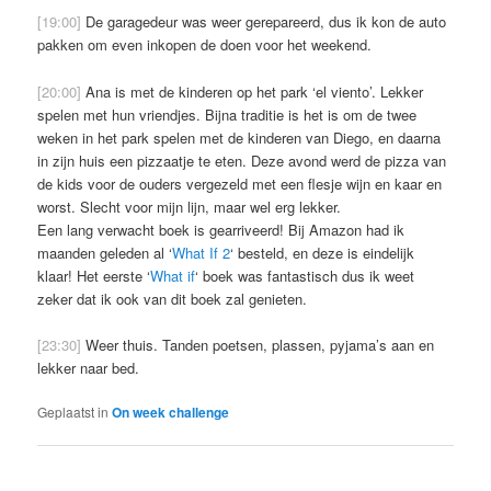
[19:00]
De garagedeur was weer gerepareerd, dus ik kon de auto
pakken om even inkopen de doen voor het weekend.
[20:00]
Ana is met de kinderen op het park ‘el viento’. Lekker
spelen met hun vriendjes. Bijna traditie is het is om de twee
weken in het park spelen met de kinderen van Diego, en daarna
in zijn huis een pizzaatje te eten. Deze avond werd de pizza van
de kids voor de ouders vergezeld met een flesje wijn en kaar en
worst. Slecht voor mijn lijn, maar wel erg lekker.
Een lang verwacht boek is gearriveerd! Bij Amazon had ik
maanden geleden al ‘
What If 2
‘ besteld, en deze is eindelijk
klaar! Het eerste ‘
What if
‘ boek was fantastisch dus ik weet
zeker dat ik ook van dit boek zal genieten.
[23:30]
Weer thuis. Tanden poetsen, plassen, pyjama’s aan en
lekker naar bed.
Geplaatst in
On week challenge