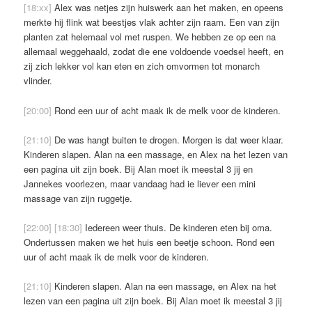
[18:xx]
Alex was netjes zijn huiswerk aan het maken, en opeens
merkte hij flink wat beestjes vlak achter zijn raam. Een van zijn
planten zat helemaal vol met ruspen. We hebben ze op een na
allemaal weggehaald, zodat die ene voldoende voedsel heeft, en
zij zich lekker vol kan eten en zich omvormen tot monarch
vlinder.
[20:00]
Rond een uur of acht maak ik de melk voor de kinderen.
[21:10]
De was hangt buiten te drogen. Morgen is dat weer klaar.
Kinderen slapen. Alan na een massage, en Alex na het lezen van
een pagina uit zijn boek. Bij Alan moet ik meestal 3 jij en
Jannekes voorlezen, maar vandaag had ie liever een mini
massage van zijn ruggetje.
[22:00]
[18:30]
Iedereen weer thuis. De kinderen eten bij oma.
Ondertussen maken we het huis een beetje schoon. Rond een
uur of acht maak ik de melk voor de kinderen.
[21:10]
Kinderen slapen. Alan na een massage, en Alex na het
lezen van een pagina uit zijn boek. Bij Alan moet ik meestal 3 jij