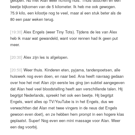
gelopen. Nu met Alan weer richting huis. Thuis douchen en een
beetje bijkomen van de 5 kilometer. Ik heb me ook gewogen.
75.9 kilo, een kilootje nog te veel, maar al een stuk beter als de
80 een paar weken terug.
[19:30]
Alex Engels (weer Tiny Tots). Tijdens de les van Alex
heb ik maar wat gewandeld, want voor rennen had ik geen put
meer.
[20:30]
Alex zijn les is afgelopen.
[20:50]
Weer thuis. Kinderen eten, pyjama, tandenpoetsen, alle
huiswerk nog even doen, en naar bed. Ana heeft navraag gedaan
over hoe het met Alan zijn eerste les ging (en subtiel aangegeven
dat Alan heel veel bloodstelling heeft aan verschillende talen. Hij
begrijpt Nederlands, spreekt het ook een beetje. Hij begrijpt
Engels, want alles op TV/YouTube is in het Engels, dus we
verwachtten dat Alan met twee vingers in de neus dat Engels
gewoon even doet), en ze hebben hem prompt in een hogere klas
geplaatst. Super! Nog even een mini massage voor Alan. Weer
een dag voorbij.