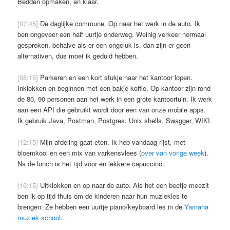
Bedden opmaken, en klaar.
[07:45]
De daglijke commune. Op naar het werk in de auto. Ik
ben ongeveer een half uurtje onderweg. Weinig verkeer normaal
gesproken, behalve als er een ongeluk is, dan zijn er geen
alternativen, dus moet ik geduld hebben.
[08:15]
Parkeren en een kort stukje naar het kantoor lopen.
Inklokken en beginnen met een bakje koffie. Op kantoor zijn rond
de 80, 90 personen aan het werk in een grote kantoortuin. Ik werk
aan een API die gebruikt wordt door een van onze mobile apps.
Ik gebruik Java, Postman, Postgres, Unix shells, Swagger, WIKI.
[12:15]
Mijn afdeling gaat eten. Ik heb vandaag rijst, met
bloemkool en een mix van varkensvlees (
over van vorige week
).
Na de lunch is het tijd voor en lekkere capuccino.
[16:15]
Uitklokken en op naar de auto. Als het een beetje meezit
ben ik op tijd thuis om de kinderen naar hun muziekles te
brengen. Ze hebben een uurtje piano/keyboard les in de
Yamaha
muziek school
.