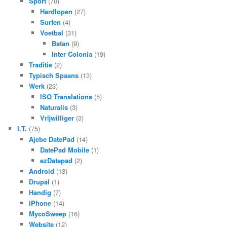
Sport
(70)
Hardlopen
(27)
Surfen
(4)
Voetbal
(31)
Batan
(9)
Inter Colonia
(19)
Traditie
(2)
Typisch Spaans
(13)
Werk
(23)
ISO Translations
(5)
Naturalis
(3)
Vrijwilliger
(3)
I.T.
(75)
Ajebe DatePad
(14)
DatePad Mobile
(1)
ezDatepad
(2)
Android
(13)
Drupal
(1)
Handig
(7)
iPhone
(14)
MycoSweep
(16)
Website
(12)