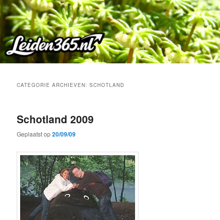
Spring
Spring
naar
naar
de
de
primaire
secundaire
inhoud
inhoud
CATEGORIE ARCHIEVEN:
SCHOTLAND
Schotland 2009
Geplaatst op
20/09/09