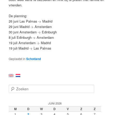
vrienden.
De planning:
26 juni Las Palmas -> Madrid
29 juni Madrid -> Amsterdam
30 juni Amsterdam -> Edinburgh
8 juli Edinburgh -> Amsterdam
19 juli Amsterdam -> Madrid
19 juli Madrid -> Las Palmas
Geplaatst in
Schotland
Z
o
e
k
JUNI 2026
e
M
D
W
D
V
Z
Z
n
1
2
3
4
5
6
7