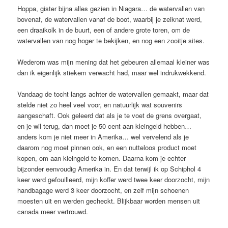
Hoppa, gister bijna alles gezien in Niagara… de watervallen van
bovenaf, de watervallen vanaf de boot, waarbij je zeiknat werd,
een draaikolk in de buurt, een of andere grote toren, om de
watervallen van nog hoger te bekijken, en nog een zooitje sites.
Wederom was mijn mening dat het gebeuren allemaal kleiner was
dan ik eigenlijk stiekem verwacht had, maar wel indrukwekkend.
Vandaag de tocht langs achter de watervallen gemaakt, maar dat
stelde niet zo heel veel voor, en natuurlijk wat souvenirs
aangeschaft. Ook geleerd dat als je te voet de grens overgaat,
en je wil terug, dan moet je 50 cent aan kleingeld hebben…
anders kom je niet meer in Amerika… wel vervelend als je
daarom nog moet pinnen ook, en een nutteloos product moet
kopen, om aan kleingeld te komen. Daarna kom je echter
bijzonder eenvoudig Amerika in. En dat terwijl ik op Schiphol 4
keer werd gefouilleerd, mijn koffer werd twee keer doorzocht, mijn
handbagage werd 3 keer doorzocht, en zelf mijn schoenen
moesten uit en werden gecheckt. Blijkbaar worden mensen uit
canada meer vertrouwd.