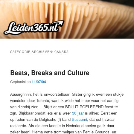
Spring
Spring
naar
naar
de
de
primaire
secundaire
inhoud
inhoud
CATEGORIE ARCHIEVEN:
CANADA
Beats, Breaks and Culture
Geplaatst op
11/07/04
Aaaarghhhh, het is onvoorstelbaar! Gister ging ik even een stukje
wandelen door Toronto, want ik wilde het meer waar het aan ligt
van dichtbij zien… Blijkt er een BRUUT ROELEREND feest te
zijn. Blijkbaar omdat iets er al weer
30 jaar
is alhier. Eerst een
optreden van de Belgische (!) band
Buscemi
, dat echt zwaar
roeleerde. Als die een keertje in Nederland spelen ga ik daar
zeker heen! Hierna vette trommeltjes van Fertile Grounds, en