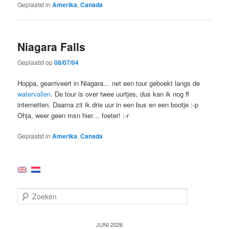
Geplaatst in
Amerika
,
Canada
Niagara Falls
Geplaatst op
08/07/04
Hoppa, gearriveert in Niagara… net een tour geboekt langs de
watervallen
. De tour is over twee uurtjes, dus kan ik nog ff
internetten. Daarna zit ik drie uur in een bus en een bootje :-p
Ohja, weer geen msn hier… foeter! :-r
Geplaatst in
Amerika
,
Canada
Z
o
e
k
JUNI 2026