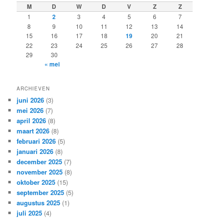
e
M
D
W
D
V
Z
Z
n
1
2
3
4
5
6
7
8
9
10
11
12
13
14
15
16
17
18
19
20
21
22
23
24
25
26
27
28
29
30
« mei
ARCHIEVEN
juni 2026
(3)
mei 2026
(7)
april 2026
(8)
maart 2026
(8)
februari 2026
(5)
januari 2026
(8)
december 2025
(7)
november 2025
(8)
oktober 2025
(15)
september 2025
(5)
augustus 2025
(1)
juli 2025
(4)