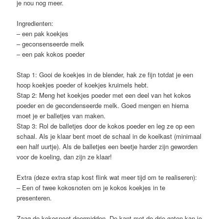
je nou nog meer.
Ingredienten:
– een pak koekjes
– geconsenseerde melk
– een pak kokos poeder
Stap 1: Gooi de koekjes in de blender, hak ze fijn totdat je een
hoop koekjes poeder of koekjes kruimels hebt.
Stap 2: Meng het koekjes poeder met een deel van het kokos
poeder en de gecondenseerde melk. Goed mengen en hierna
moet je er balletjes van maken.
Stap 3: Rol de balletjes door de kokos poeder en leg ze op een
schaal. Als je klaar bent moet de schaal in de koelkast (minimaal
een half uurtje). Als de balletjes een beetje harder zijn geworden
voor de koeling, dan zijn ze klaar!
Extra (deze extra stap kost flink wat meer tijd om te realiseren):
– Een of twee kokosnoten om je kokos koekjes in te
presenteren.
Zaag de kokosnoot doormidden. De kant met de drie gaten kan je