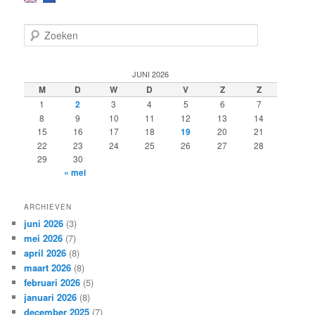
Z
o
e
k
JUNI 2026
e
M
D
W
D
V
Z
Z
n
1
2
3
4
5
6
7
8
9
10
11
12
13
14
15
16
17
18
19
20
21
22
23
24
25
26
27
28
29
30
« mei
ARCHIEVEN
juni 2026
(3)
mei 2026
(7)
april 2026
(8)
maart 2026
(8)
februari 2026
(5)
januari 2026
(8)
december 2025
(7)