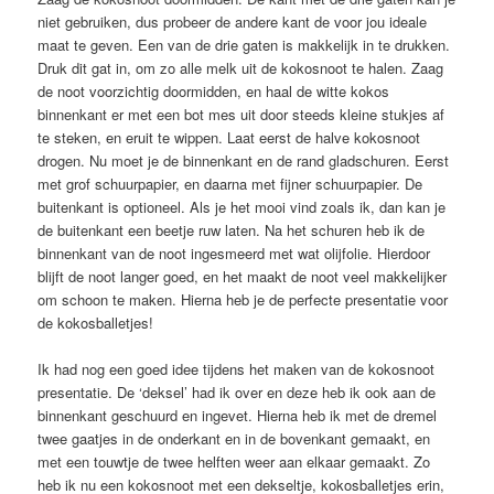
niet gebruiken, dus probeer de andere kant de voor jou ideale
maat te geven. Een van de drie gaten is makkelijk in te drukken.
Druk dit gat in, om zo alle melk uit de kokosnoot te halen. Zaag
de noot voorzichtig doormidden, en haal de witte kokos
binnenkant er met een bot mes uit door steeds kleine stukjes af
te steken, en eruit te wippen. Laat eerst de halve kokosnoot
drogen. Nu moet je de binnenkant en de rand gladschuren. Eerst
met grof schuurpapier, en daarna met fijner schuurpapier. De
buitenkant is optioneel. Als je het mooi vind zoals ik, dan kan je
de buitenkant een beetje ruw laten. Na het schuren heb ik de
binnenkant van de noot ingesmeerd met wat olijfolie. Hierdoor
blijft de noot langer goed, en het maakt de noot veel makkelijker
om schoon te maken. Hierna heb je de perfecte presentatie voor
de kokosballetjes!
Ik had nog een goed idee tijdens het maken van de kokosnoot
presentatie. De ‘deksel’ had ik over en deze heb ik ook aan de
binnenkant geschuurd en ingevet. Hierna heb ik met de dremel
twee gaatjes in de onderkant en in de bovenkant gemaakt, en
met een touwtje de twee helften weer aan elkaar gemaakt. Zo
heb ik nu een kokosnoot met een dekseltje, kokosballetjes erin,