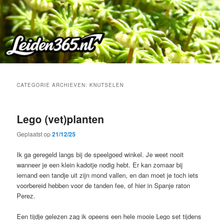
Spring
Spring
naar
naar
de
de
primaire
secundaire
inhoud
inhoud
CATEGORIE ARCHIEVEN:
KNUTSELEN
Lego (vet)planten
Geplaatst op
21/12/25
Ik ga geregeld langs bij de speelgoed winkel. Je weet nooit
wanneer je een klein kadotje nodig hebt. Er kan zomaar bij
iemand een tandje uit zijn mond vallen, en dan moet je toch iets
voorbereid hebben voor de tanden fee, of hier in Spanje raton
Perez.
Een tijdje gelezen zag ik opeens een hele mooie Lego set tijdens