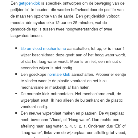
Een
getijdenklok
is specifiek ontworpen om de beweging van de
getijden bij te houden, die worden beïnvloed door de positie van
de maan ten opzichte van de aarde. Een getijdenklok voltooit
meestal één cyclus elke 12 uur en 25 minuten, wat de
gemiddelde tijd is tussen twee hoogwaterstanden of twee
laagwaterstanden.
Eb en vloed mechanisme
aanschaffen, let op, er is maar 1
wijzer beschikbaar, deze geeft aan of het hoog water wordt,
of dat het laag water wordt. Meer is er niet, een minuut of
seconden wijzer is niet nodig.
Een goedkope
normale klok
aanschaffen. Probeer er eentje
te vinden waar je de plastic voorkant en het klok
mechanisme er makkelijk af kan halen.
De normale klok ontmantelen. Het mechanisme eruit, de
wijzerplaat eruit. Ik heb alleen de buitenkant en de plastic
voorkant nodig.
Een nieuwe wijzerplaat maken en plaatsen. De wijzerplaat
heeft bovenaan ‘Vloed’, of ‘Hoog water’. Dan rechts een
aftelling naar laag water. 5, 4, 3, 2, 1. Onderaan dus ‘Eb’ of
‘Laag water’, links van de wijzerplaat een aftelling tot vloed,