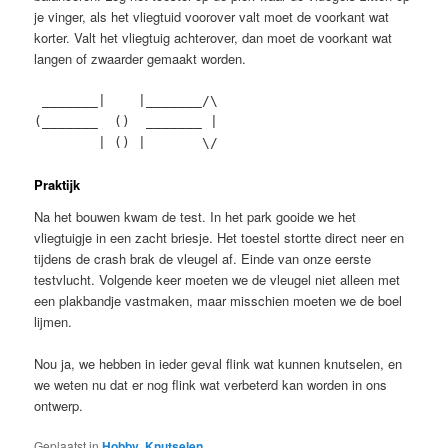
je vinger, als het vliegtuid voorover valt moet de voorkant wat
korter. Valt het vliegtuig achterover, dan moet de voorkant wat
langen of zwaarder gemaakt worden.
_______| |_______/\
(_______ () _______ |
| () | \/
Praktijk
Na het bouwen kwam de test. In het park gooide we het
vliegtuigje in een zacht briesje. Het toestel stortte direct neer en
tijdens de crash brak de vleugel af. Einde van onze eerste
testvlucht. Volgende keer moeten we de vleugel niet alleen met
een plakbandje vastmaken, maar misschien moeten we de boel
lijmen.
Nou ja, we hebben in ieder geval flink wat kunnen knutselen, en
we weten nu dat er nog flink wat verbeterd kan worden in ons
ontwerp.
Geplaatst in
Hobby
,
Knutselen