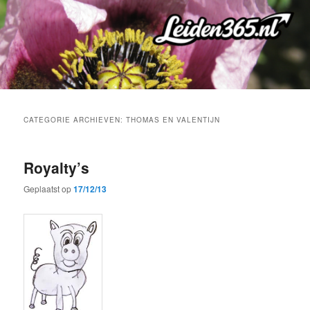
Spring
Spring
naar
naar
de
de
primaire
secundaire
inhoud
inhoud
CATEGORIE ARCHIEVEN:
THOMAS EN VALENTIJN
Royalty’s
Geplaatst op
17/12/13