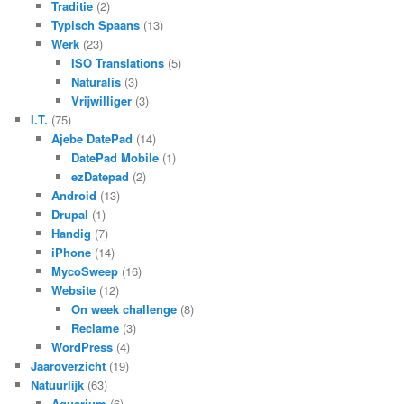
Traditie
(2)
Typisch Spaans
(13)
Werk
(23)
ISO Translations
(5)
Naturalis
(3)
Vrijwilliger
(3)
I.T.
(75)
Ajebe DatePad
(14)
DatePad Mobile
(1)
ezDatepad
(2)
Android
(13)
Drupal
(1)
Handig
(7)
iPhone
(14)
MycoSweep
(16)
Website
(12)
On week challenge
(8)
Reclame
(3)
WordPress
(4)
Jaaroverzicht
(19)
Natuurlijk
(63)
Aquarium
(6)