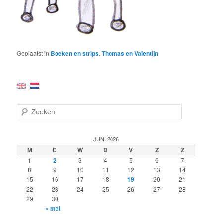
Geplaatst in
Boeken en strips
,
Thomas en Valentijn
Z
o
e
k
JUNI 2026
e
M
D
W
D
V
Z
Z
n
1
2
3
4
5
6
7
8
9
10
11
12
13
14
15
16
17
18
19
20
21
22
23
24
25
26
27
28
29
30
« mei