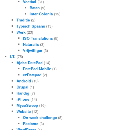
Voetbal
(31)
Batan
(9)
Inter Colonia
(19)
Traditie
(2)
Typisch Spaans
(13)
Werk
(23)
ISO Translations
(5)
Naturalis
(3)
Vrijwilliger
(3)
I.T.
(75)
Ajebe DatePad
(14)
DatePad Mobile
(1)
ezDatepad
(2)
Android
(13)
Drupal
(1)
Handig
(7)
iPhone
(14)
MycoSweep
(16)
Website
(12)
On week challenge
(8)
Reclame
(3)
WordPress
(4)