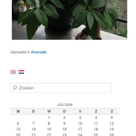
Geplaatst in
Avocado
Z
o
e
k
JULI 2026
e
M
D
W
D
V
Z
Z
n
1
2
3
4
5
6
7
8
9
10
11
12
13
14
15
16
17
18
19
20
21
22
23
24
25
26