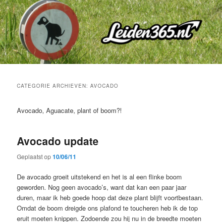
Spring
Spring
naar
naar
de
de
primaire
secundaire
inhoud
inhoud
CATEGORIE ARCHIEVEN:
AVOCADO
Avocado, Aguacate, plant of boom?!
Avocado update
Geplaatst op
10/06/11
De avocado groeit uitstekend en het is al een flinke boom
geworden. Nog geen avocado’s, want dat kan een paar jaar
duren, maar ik heb goede hoop dat deze plant blijft voortbestaan.
Omdat de boom dreigde ons plafond te toucheren heb ik de top
eruit moeten knippen. Zodoende zou hij nu in de breedte moeten