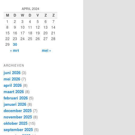
e
k
APRIL 2024
e
M
D
W
D
V
Z
Z
n
1
2
3
4
5
6
7
8
9
10
11
12
13
14
15
16
17
18
19
20
21
22
23
24
25
26
27
28
29
30
« mrt
mei »
ARCHIEVEN
juni 2026
(3)
mei 2026
(7)
april 2026
(8)
maart 2026
(8)
februari 2026
(5)
januari 2026
(8)
december 2025
(7)
november 2025
(8)
oktober 2025
(15)
september 2025
(5)