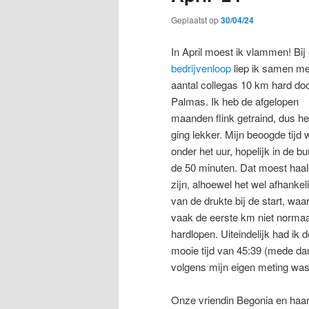
Geplaatst op
30/04/24
In April moest ik vlammen! Bij
bedrijvenloop
liep ik samen me
aantal collegas 10 km hard do
Palmas. Ik heb de afgelopen
maanden flink getraind, dus he
ging lekker. Mijn beoogde tijd
onder het uur, hopelijk in de bu
de 50 minuten. Dat moest haa
zijn, alhoewel het wel afhankeli
van de drukte bij de start, waa
vaak de eerste km niet normaa
hardlopen. Uiteindelijk had ik d
mooie tijd van 45:39 (mede dan
volgens mijn eigen meting was
Onze vriendin Begonia en haar