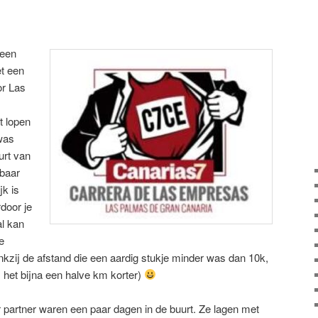
 een
t een
or Las
t lopen
 was
urt van
lbaar
jk is
rdoor je
l kan
e
kzij de afstand die een aardig stukje minder was dan 10k,
 het bijna een halve km korter)
 partner waren een paar dagen in de buurt. Ze lagen met