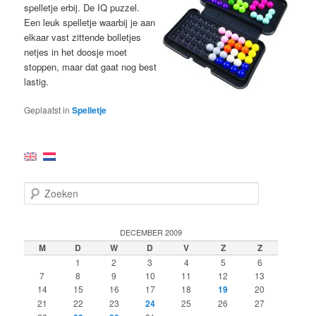
spelletje erbij. De IQ puzzel.
Een leuk spelletje waarbij je aan
elkaar vast zittende bolletjes
netjes in het doosje moet
stoppen, maar dat gaat nog best
lastig.
Geplaatst in
Spelletje
Z
o
e
k
DECEMBER 2009
e
M
D
W
D
V
Z
Z
n
1
2
3
4
5
6
7
8
9
10
11
12
13
14
15
16
17
18
19
20
21
22
23
24
25
26
27