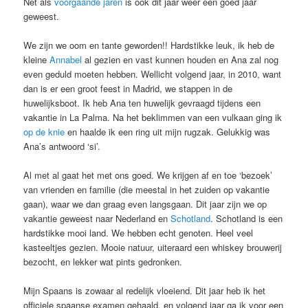
Net als
voorgaande jaren
is ook dit jaar weer een goed jaar
geweest.
We zijn we oom en tante geworden!! Hardstikke leuk, ik heb de
kleine
Annabel
al gezien en vast kunnen houden en Ana zal nog
even geduld moeten hebben. Wellicht volgend jaar, in 2010, want
dan is er een groot feest in Madrid, we stappen in de
huwelijksboot. Ik heb Ana ten huwelijk gevraagd tijdens een
vakantie in La Palma. Na het beklimmen van een vulkaan ging ik
op de knie
en haalde ik een ring uit mijn rugzak. Gelukkig was
Ana’s antwoord ‘si’.
Al met al gaat het met ons goed. We krijgen af en toe ‘bezoek’
van vrienden en familie (die meestal in het zuiden op vakantie
gaan), waar we dan graag even langsgaan. Dit jaar zijn we op
vakantie geweest naar Nederland en
Schotland
. Schotland is een
hardstikke mooi land. We hebben echt genoten. Heel veel
kasteeltjes gezien. Mooie natuur, uiteraard een whiskey brouwerij
bezocht, en lekker wat pints gedronken.
Mijn Spaans is zowaar al redelijk vloeiend. Dit jaar heb ik het
officiele spaanse examen gehaald, en volgend jaar ga ik voor een