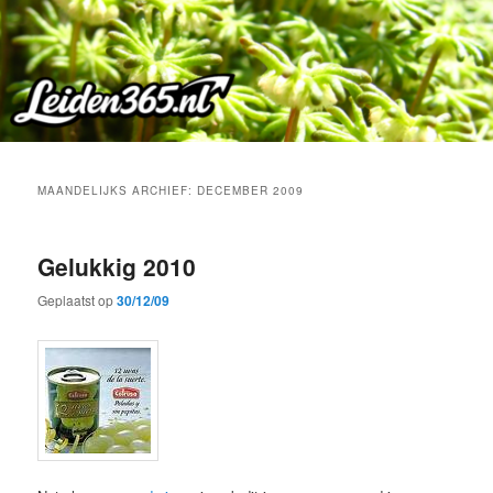
Spring
Spring
naar
naar
de
de
primaire
secundaire
inhoud
inhoud
MAANDELIJKS ARCHIEF:
DECEMBER 2009
Gelukkig 2010
Geplaatst op
30/12/09