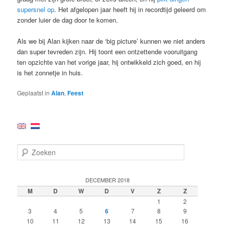
supersnel op
. Het afgelopen jaar heeft hij in recordtijd geleerd om
zonder luier de dag door te komen.
Als we bij Alan kijken naar de ‘big picture’ kunnen we niet anders
dan super tevreden zijn. Hij toont een ontzettende vooruitgang
ten opzichte van het vorige jaar, hij ontwikkeld zich goed, en hij
is het zonnetje in huis.
Geplaatst in
Alan
,
Feest
Z
o
e
k
DECEMBER 2018
e
M
D
W
D
V
Z
Z
n
1
2
3
4
5
6
7
8
9
10
11
12
13
14
15
16