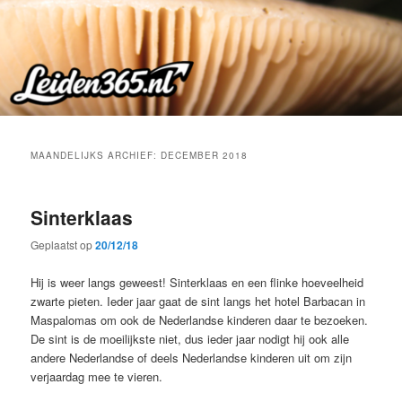
Spring
Spring
naar
naar
de
de
primaire
secundaire
inhoud
inhoud
MAANDELIJKS ARCHIEF:
DECEMBER 2018
Sinterklaas
Geplaatst op
20/12/18
Hij is weer langs geweest! Sinterklaas en een flinke hoeveelheid
zwarte pieten. Ieder jaar gaat de sint langs het hotel Barbacan in
Maspalomas om ook de Nederlandse kinderen daar te bezoeken.
De sint is de moeilijkste niet, dus ieder jaar nodigt hij ook alle
andere Nederlandse of deels Nederlandse kinderen uit om zijn
verjaardag mee te vieren.