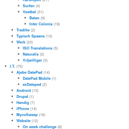
Surfen
(4)
Voetbal
(31)
Batan
(9)
Inter Colonia
(19)
Traditie
(2)
Typisch Spaans
(13)
Werk
(23)
ISO Translations
(5)
Naturalis
(3)
Vrijwilliger
(3)
I.T.
(75)
Ajebe DatePad
(14)
DatePad Mobile
(1)
ezDatepad
(2)
Android
(13)
Drupal
(1)
Handig
(7)
iPhone
(14)
MycoSweep
(16)
Website
(12)
On week challenge
(8)