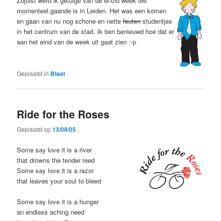
Zojuist werd ik getuige van de el-cid week die
momenteel gaande is in Leiden. Het was een komen
en gaan van nu nog schone en nette
feuten
studentjes
in het centrum van de stad. Ik ben benieuwd hoe dat er
aan het eind van de week uit gaat zien :-p
Geplaatst in
Blaat
Ride for the Roses
Geplaatst op
13/08/05
Some say love it is a river
that drowns the tender reed
Some say love it is a razor
that leaves your soul to bleed
Some say love it is a hunger
an endless aching need