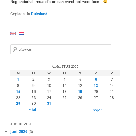
Nog anderhalf maandje en dan wordt het weer feest!
Geplaatst in
Duitsland
Z
o
e
k
AUGUSTUS 2005
e
M
D
W
D
V
Z
Z
n
1
2
3
4
5
6
7
8
9
10
11
12
13
14
15
16
17
18
19
20
21
22
23
24
25
26
27
28
29
30
31
« jul
sep »
ARCHIEVEN
juni 2026
(3)