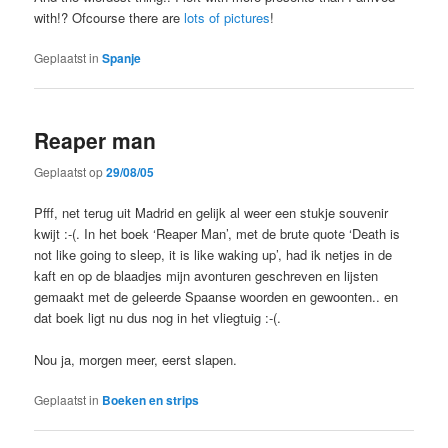
with!? Ofcourse there are
lots of pictures
!
Geplaatst in
Spanje
Reaper man
Geplaatst op
29/08/05
Pfff, net terug uit Madrid en gelijk al weer een stukje souvenir
kwijt :-(. In het boek ‘Reaper Man’, met de brute quote ‘Death is
not like going to sleep, it is like waking up’, had ik netjes in de
kaft en op de blaadjes mijn avonturen geschreven en lijsten
gemaakt met de geleerde Spaanse woorden en gewoonten.. en
dat boek ligt nu dus nog in het vliegtuig :-(.
Nou ja, morgen meer, eerst slapen.
Geplaatst in
Boeken en strips