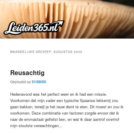
Spring
Spring
naar
naar
de
de
primaire
secundaire
inhoud
inhoud
MAANDELIJKS ARCHIEF:
AUGUSTUS 2005
Reusachtig
Geplaatst op
31/08/05
Hedenavond was het perfect weer en ik had een missie.
Voorkomen dat mijn vader een typische Spaanse lekkernij zou
gaan bakken, terwijl je het rauw dient te eten. Dit moest en zou ik
voorkomen. Deze combinatie van factoren zorgde ervoor dat ik
naar de emmastaat gefietst ben, en wat ik daar aantrof overtrof
mijn stoutste verwachtingen…