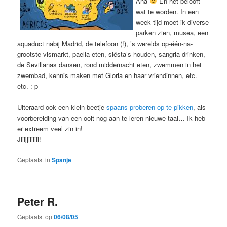
Ana
En het belooft
wat te worden. In een
week tijd moet ik diverse
parken zien, musea, een
aquaduct nabij Madrid, de telefoon (!), ’s werelds op-één-na-
grootste vismarkt, paella eten, siësta’s houden, sangria drinken,
de Sevillanas dansen, rond middernacht eten, zwemmen in het
zwembad, kennis maken met Gloria en haar vriendinnen, etc.
etc. :-p
Uiteraard ook een klein beetje
spaans proberen op te pikken
, als
voorbereiding van een ooit nog aan te leren nieuwe taal… Ik heb
er extreem veel zin in!
Jiiijjiiiiiii!
Geplaatst in
Spanje
Peter R.
Geplaatst op
06/08/05