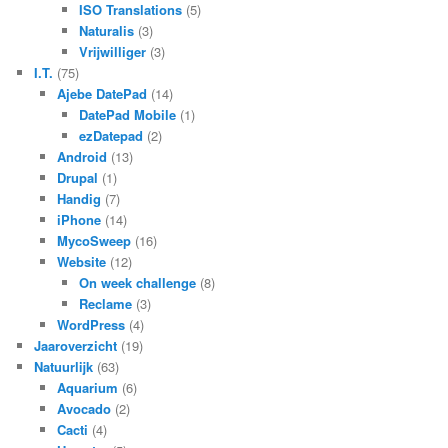
ISO Translations
(5)
Naturalis
(3)
Vrijwilliger
(3)
I.T.
(75)
Ajebe DatePad
(14)
DatePad Mobile
(1)
ezDatepad
(2)
Android
(13)
Drupal
(1)
Handig
(7)
iPhone
(14)
MycoSweep
(16)
Website
(12)
On week challenge
(8)
Reclame
(3)
WordPress
(4)
Jaaroverzicht
(19)
Natuurlijk
(63)
Aquarium
(6)
Avocado
(2)
Cacti
(4)