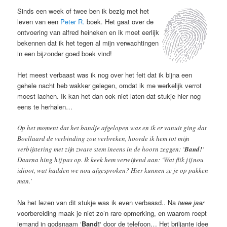
Sinds een week of twee ben ik bezig met het
leven van een
Peter R.
boek. Het gaat over de
ontvoering van alfred heineken en ik moet eerlijk
bekennen dat ik het tegen al mijn verwachtingen
in een bijzonder goed boek vind!
Het meest verbaast was ik nog over het feit dat ik bijna een
gehele nacht heb wakker gelegen, omdat ik me werkelijk verrot
moest lachen. Ik kan het dan ook niet laten dat stukje hier nog
eens te herhalen…
Op het moment dat het bandje afgelopen was en ik er vanuit ging dat
Boellaard de verbinding zou verbreken, hoorde ik hem tot mijn
verbijstering met zijn zware stem ineens in de hoorn zeggen: ‘
Band!
‘
Daarna hing hij pas op. Ik keek hem verwijtend aan: ‘Wat flik jij nou
idioot, wat hadden we nou afgesproken? Hier kunnen ze je op pakken
man.’
Na het lezen van dit stukje was ik even verbaasd.. Na
twee jaar
voorbereiding maak je niet zo’n rare opmerking, en waarom roept
iemand in godsnaam ‘
Band!
‘ door de telefoon… Het briljante idee