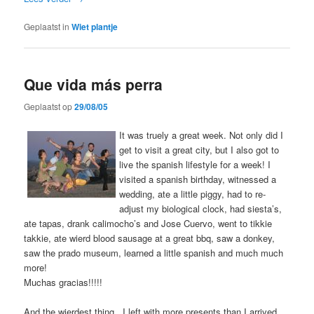
Geplaatst in
Wiet plantje
Que vida más perra
Geplaatst op
29/08/05
It was truely a great week. Not only did I
get to visit a great city, but I also got to
live the spanish lifestyle for a week! I
visited a spanish birthday, witnessed a
wedding, ate a little piggy, had to re-
adjust my biological clock, had siesta’s,
ate tapas, drank calimocho’s and Jose Cuervo, went to tikkie
takkie, ate wierd blood sausage at a great bbq, saw a donkey,
saw the prado museum, learned a little spanish and much much
more!
Muchas gracias!!!!!
And the wierdest thing.. I left with more presents than I arrived