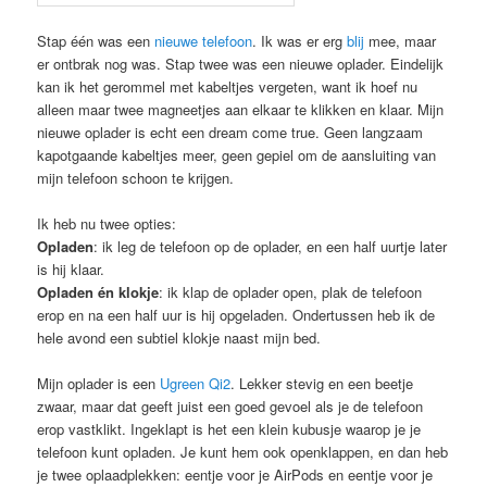
Stap één was een
nieuwe telefoon
. Ik was er erg
blij
mee, maar
er ontbrak nog was. Stap twee was een nieuwe oplader. Eindelijk
kan ik het gerommel met kabeltjes vergeten, want ik hoef nu
alleen maar twee magneetjes aan elkaar te klikken en klaar. Mijn
nieuwe oplader is echt een dream come true. Geen langzaam
kapotgaande kabeltjes meer, geen gepiel om de aansluiting van
mijn telefoon schoon te krijgen.
Ik heb nu twee opties:
Opladen
: ik leg de telefoon op de oplader, en een half uurtje later
is hij klaar.
Opladen én klokje
: ik klap de oplader open, plak de telefoon
erop en na een half uur is hij opgeladen. Ondertussen heb ik de
hele avond een subtiel klokje naast mijn bed.
Mijn oplader is een
Ugreen Qi2
. Lekker stevig en een beetje
zwaar, maar dat geeft juist een goed gevoel als je de telefoon
erop vastklikt. Ingeklapt is het een klein kubusje waarop je je
telefoon kunt opladen. Je kunt hem ook openklappen, en dan heb
je twee oplaadplekken: eentje voor je AirPods en eentje voor je