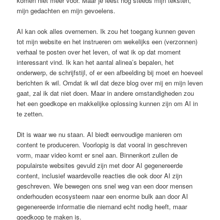
komen niet meer voor. Maar je leest nog steeds mijn teksten,
mijn gedachten en mijn gevoelens.
AI kan ook alles overnemen. Ik zou het toegang kunnen geven
tot mijn website en het instrueren om wekelijks een (verzonnen)
verhaal te posten over het leven, of wat ik op dat moment
interessant vind. Ik kan het aantal alinea’s bepalen, het
onderwerp, de schrijfstijl, of er een afbeelding bij moet en hoeveel
berichten ik wil. Omdat ik wil dat deze blog over mij en mijn leven
gaat, zal ik dat niet doen. Maar in andere omstandigheden zou
het een goedkope en makkelijke oplossing kunnen zijn om AI in
te zetten.
Dit is waar we nu staan. AI biedt eenvoudige manieren om
content te produceren. Voorlopig is dat vooral in geschreven
vorm, maar video komt er snel aan. Binnenkort zullen de
populairste websites gevuld zijn met door AI gegenereerde
content, inclusief waardevolle reacties die ook door AI zijn
geschreven. We bewegen ons snel weg van een door mensen
onderhouden ecosysteem naar een enorme bulk aan door AI
gegenereerde informatie die niemand echt nodig heeft, maar
goedkoop te maken is.