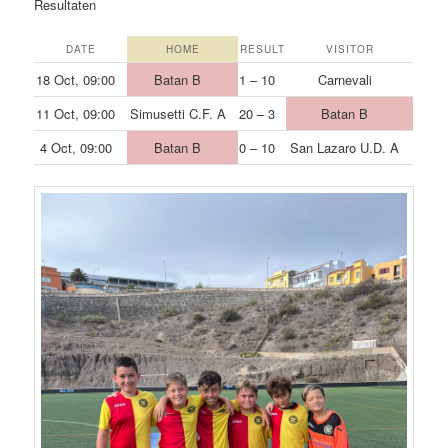
Resultaten
DATE
HOME
RESULT
VISITOR
18 Oct, 09:00
Batan B
1 – 10
Carnevali
11 Oct, 09:00
Simusetti C.F. A
20 – 3
Batan B
4 Oct, 09:00
Batan B
0 – 10
San Lazaro U.D. A