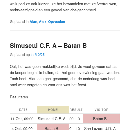
welk pad ze ook kiezen, ze het bewandelen met zelfvertrouwen,
rechtvaardigheid en een gevoel van doelgerichtheid.
Geplaatst in
Alan
,
Alex
,
Opvoeden
Simusetti C.F. A – Batan B
Geplaatst op
11/10/25
Oef, het was geen makkelijke wedstrijd. Je weet gewoon dat als
de keeper begint te huilen, dat het geen overwinning gaat worden.
Toch heeft Alan een goal gescoord, dus de nederlaag was heel
snel weer vergeten en voor ons was het feest.
Resultaten
DATE
HOME
RESULT
VISITOR
11 Oct, 09:00
Simusetti C.F. A
20 – 3
Batan B
4 Oct, 09:00
Batan B
0 – 10
San Lazaro U.D. A