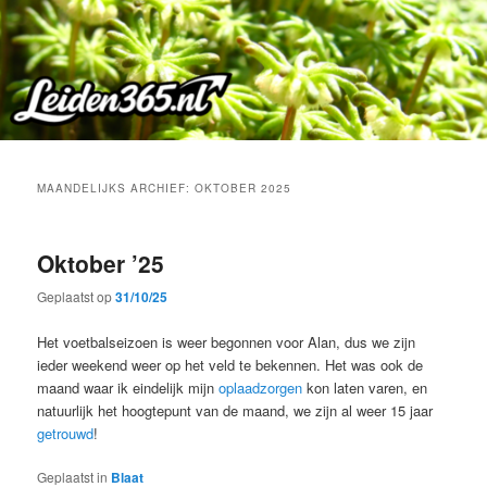
Spring
Spring
naar
naar
de
de
primaire
secundaire
inhoud
inhoud
MAANDELIJKS ARCHIEF:
OKTOBER 2025
Oktober ’25
Geplaatst op
31/10/25
Het voetbalseizoen is weer begonnen voor Alan, dus we zijn
ieder weekend weer op het veld te bekennen. Het was ook de
maand waar ik eindelijk mijn
oplaadzorgen
kon laten varen, en
natuurlijk het hoogtepunt van de maand, we zijn al weer 15 jaar
getrouwd
!
Geplaatst in
Blaat