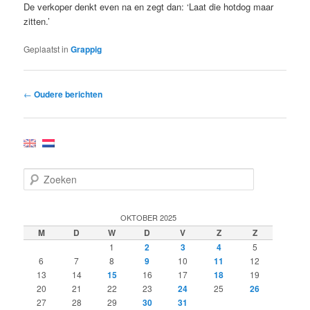
De verkoper denkt even na en zegt dan: ‘Laat die hotdog maar
zitten.’
Geplaatst in
Grappig
Bericht
←
Oudere berichten
navigatie
Z
o
e
k
OKTOBER 2025
e
M
D
W
D
V
Z
Z
n
1
2
3
4
5
6
7
8
9
10
11
12
13
14
15
16
17
18
19
20
21
22
23
24
25
26
27
28
29
30
31