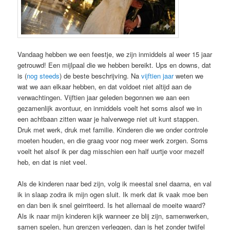
Vandaag hebben we een feestje, we zijn inmiddels al weer 15 jaar
getrouwd! Een mijlpaal die we hebben bereikt. Ups en downs, dat
is (
nog steeds
) de beste beschrijving. Na
vijftien jaar
weten we
wat we aan elkaar hebben, en dat voldoet niet altijd aan de
verwachtingen. Vijftien jaar geleden begonnen we aan een
gezamenlijk avontuur, en inmiddels voelt het soms alsof we in
een achtbaan zitten waar je halverwege niet uit kunt stappen.
Druk met werk, druk met familie. Kinderen die we onder controle
moeten houden, en die graag voor nog meer werk zorgen. Soms
voelt het alsof ik per dag misschien een half uurtje voor mezelf
heb, en dat is niet veel.
Als de kinderen naar bed zijn, volg ik meestal snel daarna, en val
ik in slaap zodra ik mijn ogen sluit. Ik merk dat ik vaak moe ben
en dan ben ik snel geirriteerd. Is het allemaal de moeite waard?
Als ik naar mijn kinderen kijk wanneer ze blij zijn, samenwerken,
samen spelen, hun grenzen verleggen, dan is het zonder twijfel