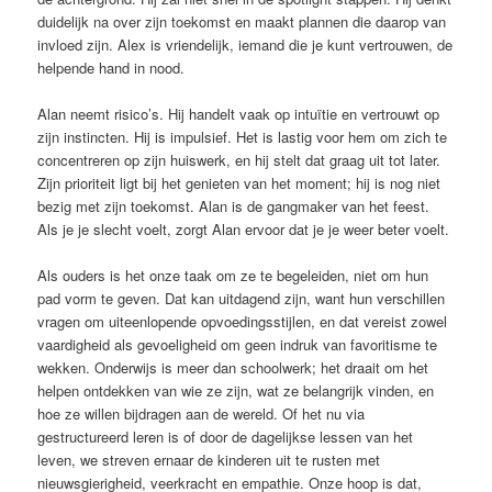
duidelijk na over zijn toekomst en maakt plannen die daarop van
invloed zijn. Alex is vriendelijk, iemand die je kunt vertrouwen, de
helpende hand in nood.
Alan neemt risico’s. Hij handelt vaak op intuïtie en vertrouwt op
zijn instincten. Hij is impulsief. Het is lastig voor hem om zich te
concentreren op zijn huiswerk, en hij stelt dat graag uit tot later.
Zijn prioriteit ligt bij het genieten van het moment; hij is nog niet
bezig met zijn toekomst. Alan is de gangmaker van het feest.
Als je je slecht voelt, zorgt Alan ervoor dat je je weer beter voelt.
Als ouders is het onze taak om ze te begeleiden, niet om hun
pad vorm te geven. Dat kan uitdagend zijn, want hun verschillen
vragen om uiteenlopende opvoedingsstijlen, en dat vereist zowel
vaardigheid als gevoeligheid om geen indruk van favoritisme te
wekken. Onderwijs is meer dan schoolwerk; het draait om het
helpen ontdekken van wie ze zijn, wat ze belangrijk vinden, en
hoe ze willen bijdragen aan de wereld. Of het nu via
gestructureerd leren is of door de dagelijkse lessen van het
leven, we streven ernaar de kinderen uit te rusten met
nieuwsgierigheid, veerkracht en empathie. Onze hoop is dat,