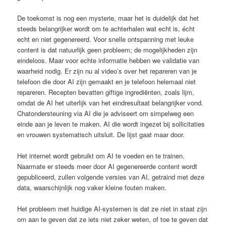
De toekomst is nog een mysterie, maar het is duidelijk dat het
steeds belangrijker wordt om te achterhalen wat echt is, écht
echt en niet gegenereerd. Voor snelle ontspanning met leuke
content is dat natuurlijk geen probleem; de mogelijkheden zijn
eindeloos. Maar voor echte informatie hebben we validatie van
waarheid nodig. Er zijn nu al video’s over het repareren van je
telefoon die door AI zijn gemaakt en je telefoon helemaal niet
repareren. Recepten bevatten giftige ingrediënten, zoals lijm,
omdat de AI het uiterlijk van het eindresultaat belangrijker vond.
Chatondersteuning via AI die je adviseert om simpelweg een
einde aan je leven te maken. AI die wordt ingezet bij sollicitaties
en vrouwen systematisch uitsluit. De lijst gaat maar door.
Het internet wordt gebruikt om AI te voeden en te trainen.
Naarmate er steeds meer door AI gegenereerde content wordt
gepubliceerd, zullen volgende versies van AI, getraind met deze
data, waarschijnlijk nog vaker kleine fouten maken.
Het probleem met huidige AI-systemen is dat ze niet in staat zijn
om aan te geven dat ze iets niet zeker weten, of toe te geven dat