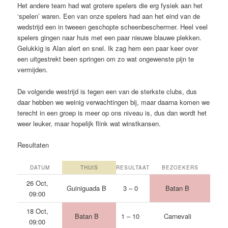
Het andere team had wat grotere spelers die erg fysiek aan het
‘spelen’ waren. Een van onze spelers had aan het eind van de
wedstrijd een in tweeen geschopte scheenbeschermer. Heel veel
spelers gingen naar huis met een paar nieuwe blauwe plekken.
Gelukkig is Alan alert en snel. Ik zag hem een paar keer over
een uitgestrekt been springen om zo wat ongewenste pijn te
vermijden.
De volgende westrijd is tegen een van de sterkste clubs, dus
daar hebben we weinig verwachtingen bij, maar daarna komen we
terecht in een groep is meer op ons niveau is, dus dan wordt het
weer leuker, maar hopelijk flink wat winstkansen.
Resultaten
DATUM
THUIS
RESULTAAT
BEZOEKERS
26 Oct,
Guiniguada B
3 – 0
Batan B
09:00
18 Oct,
Batan B
1 – 10
Carnevali
09:00