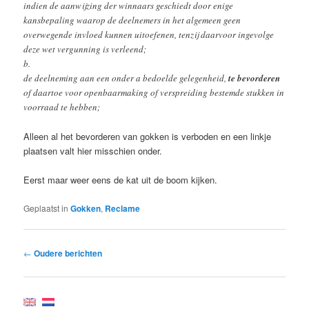
indien de aanwijzing der winnaars geschiedt door enige
kansbepaling waarop de deelnemers in het algemeen geen
overwegende invloed kunnen uitoefenen, tenzij daarvoor ingevolge
deze wet vergunning is verleend;
b.
de deelneming aan een onder a bedoelde gelegenheid,
te bevorderen
of daartoe voor openbaarmaking of verspreiding bestemde stukken in
voorraad te hebben;
Alleen al het bevorderen van gokken is verboden en een linkje
plaatsen valt hier misschien onder.
Eerst maar weer eens de kat uit de boom kijken.
Geplaatst in
Gokken
,
Reclame
Bericht
←
Oudere berichten
navigatie