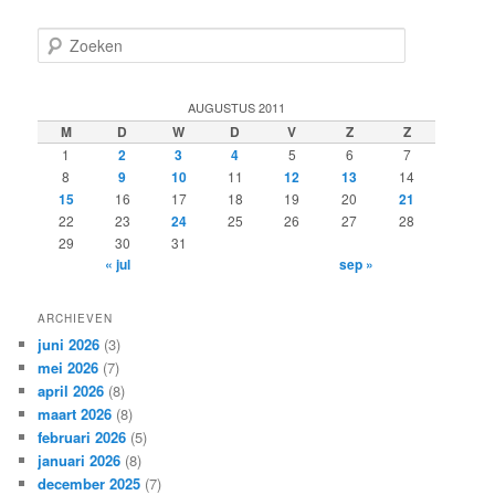
Z
o
e
k
AUGUSTUS 2011
e
M
D
W
D
V
Z
Z
n
1
2
3
4
5
6
7
8
9
10
11
12
13
14
15
16
17
18
19
20
21
22
23
24
25
26
27
28
29
30
31
« jul
sep »
ARCHIEVEN
juni 2026
(3)
mei 2026
(7)
april 2026
(8)
maart 2026
(8)
februari 2026
(5)
januari 2026
(8)
december 2025
(7)