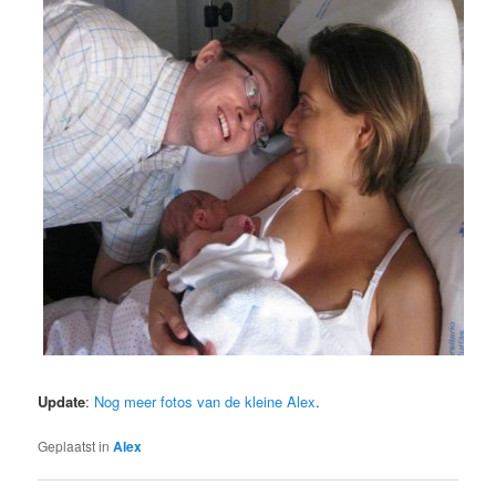
Update
:
Nog meer fotos van de kleine Alex
.
Geplaatst in
Alex