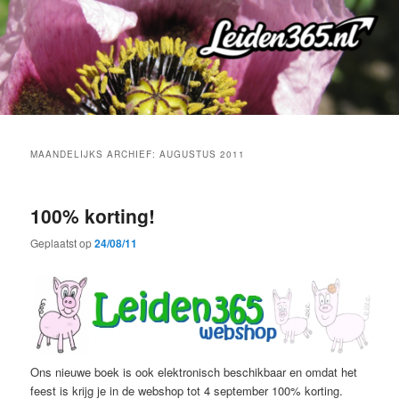
Spring
Spring
naar
naar
de
de
primaire
secundaire
inhoud
inhoud
MAANDELIJKS ARCHIEF:
AUGUSTUS 2011
100% korting!
Geplaatst op
24/08/11
Ons nieuwe boek is ook elektronisch beschikbaar en omdat het
feest is krijg je in de webshop tot 4 september 100% korting.