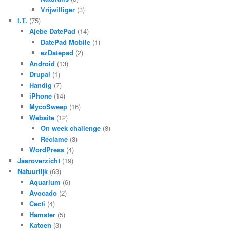
Vrijwilliger
(3)
I.T.
(75)
Ajebe DatePad
(14)
DatePad Mobile
(1)
ezDatepad
(2)
Android
(13)
Drupal
(1)
Handig
(7)
iPhone
(14)
MycoSweep
(16)
Website
(12)
On week challenge
(8)
Reclame
(3)
WordPress
(4)
Jaaroverzicht
(19)
Natuurlijk
(63)
Aquarium
(6)
Avocado
(2)
Cacti
(4)
Hamster
(5)
Katoen
(3)