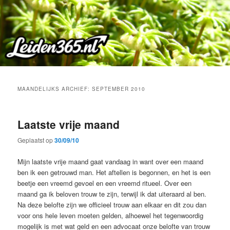
Spring
Spring
naar
naar
de
de
primaire
secundaire
inhoud
inhoud
MAANDELIJKS ARCHIEF:
SEPTEMBER 2010
Laatste vrije maand
Geplaatst op
30/09/10
Mijn laatste vrije maand gaat vandaag in want over een maand
ben ik een getrouwd man. Het aftellen is begonnen, en het is een
beetje een vreemd gevoel en een vreemd ritueel. Over een
maand ga ik beloven trouw te zijn, terwijl ik dat uiteraard al ben.
Na deze belofte zijn we officieel trouw aan elkaar en dit zou dan
voor ons hele leven moeten gelden, alhoewel het tegenwoordig
mogelijk is met wat geld en een advocaat onze belofte van trouw