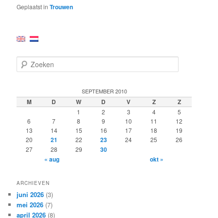
Geplaatst in
Trouwen
Z
o
e
k
SEPTEMBER 2010
e
M
D
W
D
V
Z
Z
n
1
2
3
4
5
6
7
8
9
10
11
12
13
14
15
16
17
18
19
20
21
22
23
24
25
26
27
28
29
30
« aug
okt »
ARCHIEVEN
juni 2026
(3)
mei 2026
(7)
april 2026
(8)