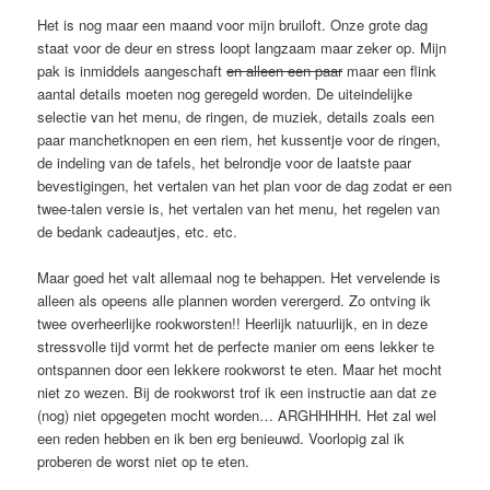
Het is nog maar een maand voor mijn bruiloft. Onze grote dag
staat voor de deur en stress loopt langzaam maar zeker op. Mijn
pak is inmiddels aangeschaft
en alleen een paar
maar een flink
aantal details moeten nog geregeld worden. De uiteindelijke
selectie van het menu, de ringen, de muziek, details zoals een
paar manchetknopen en een riem, het kussentje voor de ringen,
de indeling van de tafels, het belrondje voor de laatste paar
bevestigingen, het vertalen van het plan voor de dag zodat er een
twee-talen versie is, het vertalen van het menu, het regelen van
de bedank cadeautjes, etc. etc.
Maar goed het valt allemaal nog te behappen. Het vervelende is
alleen als opeens alle plannen worden verergerd. Zo ontving ik
twee overheerlijke rookworsten!! Heerlijk natuurlijk, en in deze
stressvolle tijd vormt het de perfecte manier om eens lekker te
ontspannen door een lekkere rookworst te eten. Maar het mocht
niet zo wezen. Bij de rookworst trof ik een instructie aan dat ze
(nog) niet opgegeten mocht worden… ARGHHHHH. Het zal wel
een reden hebben en ik ben erg benieuwd. Voorlopig zal ik
proberen de worst niet op te eten.