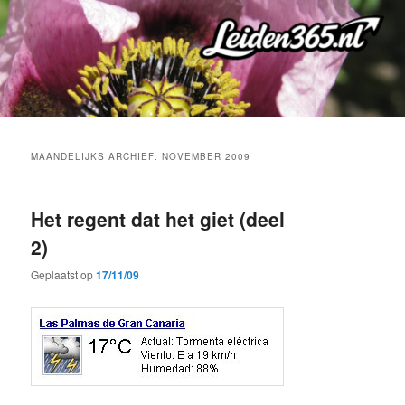
Spring
Spring
naar
naar
de
de
primaire
secundaire
inhoud
inhoud
MAANDELIJKS ARCHIEF:
NOVEMBER 2009
Het regent dat het giet (deel
2)
Geplaatst op
17/11/09