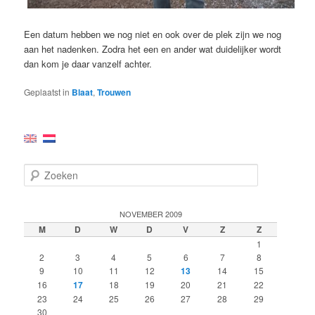
Een datum hebben we nog niet en ook over de plek zijn we nog
aan het nadenken. Zodra het een en ander wat duidelijker wordt
dan kom je daar vanzelf achter.
Geplaatst in
Blaat
,
Trouwen
Z
o
e
k
NOVEMBER 2009
e
M
D
W
D
V
Z
Z
n
1
2
3
4
5
6
7
8
9
10
11
12
13
14
15
16
17
18
19
20
21
22
23
24
25
26
27
28
29
30