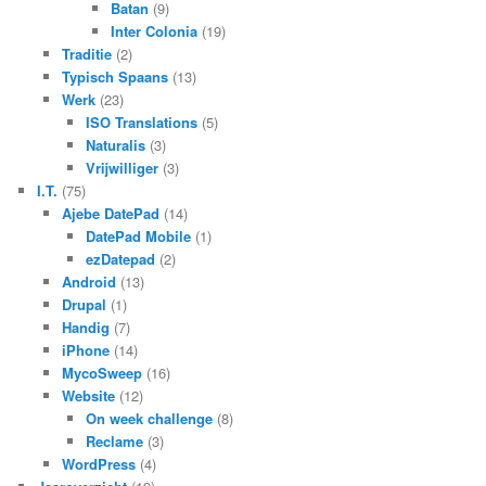
Batan
(9)
Inter Colonia
(19)
Traditie
(2)
Typisch Spaans
(13)
Werk
(23)
ISO Translations
(5)
Naturalis
(3)
Vrijwilliger
(3)
I.T.
(75)
Ajebe DatePad
(14)
DatePad Mobile
(1)
ezDatepad
(2)
Android
(13)
Drupal
(1)
Handig
(7)
iPhone
(14)
MycoSweep
(16)
Website
(12)
On week challenge
(8)
Reclame
(3)
WordPress
(4)