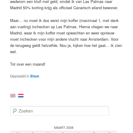
wederom een kluif met geld, omdat ik van Las Palmas naar
Madrid 50% korting krijg als officieel Canarisch eiland bewoner.
Maar… nu moet ik dus eerst mijn koffer (maximaal 1, met dank
aan vueling) inchecken op Las Palmas. Hierna vliegen we naar
Madrid, waar ik mijn koffer moet opwachten en weer opnieuw
moet inchecken voor mijn andere vlucht naar Amsterdam. Voor
de terugweg geldt hetzelfde. Nou ja, kijken hoe het gaat… ik zien
wel.
Tot over een maand!
Geplaatst in
Blaat
Z
o
e
k
MAART 2008
e