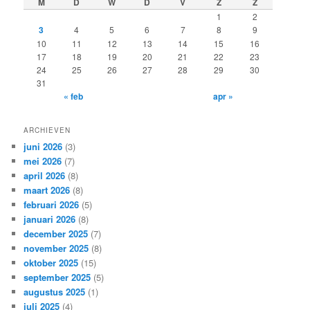
M
D
W
D
V
Z
Z
n
1
2
3
4
5
6
7
8
9
10
11
12
13
14
15
16
17
18
19
20
21
22
23
24
25
26
27
28
29
30
31
« feb
apr »
ARCHIEVEN
juni 2026
(3)
mei 2026
(7)
april 2026
(8)
maart 2026
(8)
februari 2026
(5)
januari 2026
(8)
december 2025
(7)
november 2025
(8)
oktober 2025
(15)
september 2025
(5)
augustus 2025
(1)
juli 2025
(4)