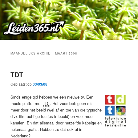
Spring
Spring
naar
naar
de
de
primaire
secundaire
inhoud
inhoud
MAANDELIJKS ARCHIEF:
MAART 2008
TDT
Geplaatst op
03/03/08
Sinds enige tijd hebben we een nieuwe tv. Een
mooie platte, met
TDT
. Het voordeel: geen ruis
meer door het beeld (wel af en toe van die typische
divx-film-achtige foutjes in beeld) en veel meer
kanalen. En dat allemaal door hetzelfde kabeltje en
helemaal gratis. Hebben ze dat ook al in
Nederland?