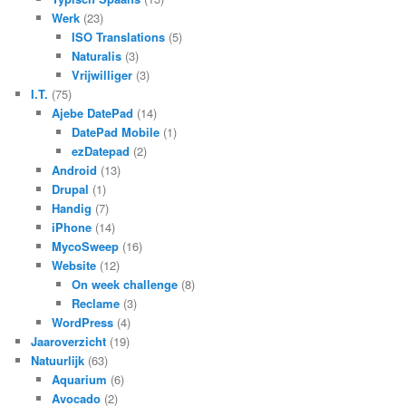
Werk
(23)
ISO Translations
(5)
Naturalis
(3)
Vrijwilliger
(3)
I.T.
(75)
Ajebe DatePad
(14)
DatePad Mobile
(1)
ezDatepad
(2)
Android
(13)
Drupal
(1)
Handig
(7)
iPhone
(14)
MycoSweep
(16)
Website
(12)
On week challenge
(8)
Reclame
(3)
WordPress
(4)
Jaaroverzicht
(19)
Natuurlijk
(63)
Aquarium
(6)
Avocado
(2)