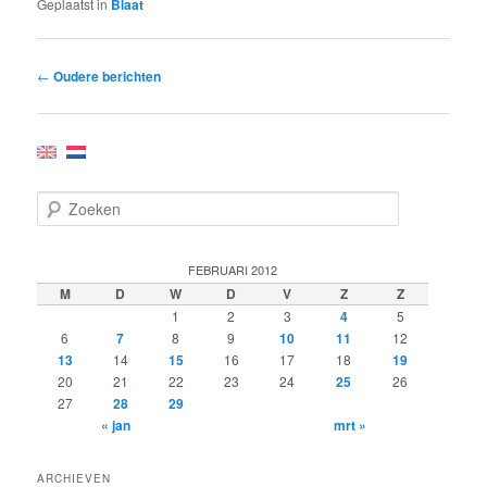
Geplaatst in
Blaat
Bericht
←
Oudere berichten
navigatie
Z
o
e
k
FEBRUARI 2012
e
M
D
W
D
V
Z
Z
n
1
2
3
4
5
6
7
8
9
10
11
12
13
14
15
16
17
18
19
20
21
22
23
24
25
26
27
28
29
« jan
mrt »
ARCHIEVEN