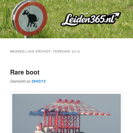
Spring
Spring
naar
naar
de
de
primaire
secundaire
inhoud
inhoud
MAANDELIJKS ARCHIEF:
FEBRUARI 2012
Rare boot
Geplaatst op
29/02/12