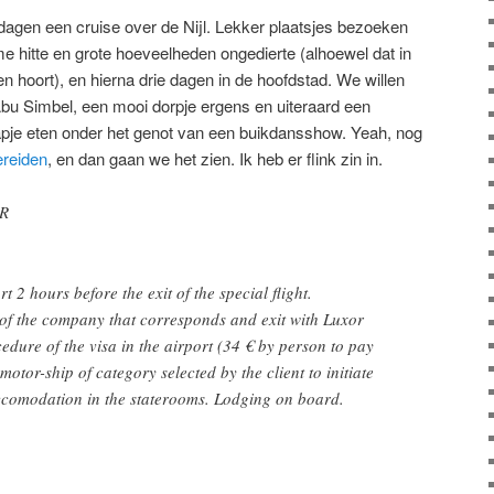
dagen een cruise over de Nijl. Lekker plaatsjes bezoeken
 hitte en grote hoeveelheden ongedierte (alhoewel dat in
n hoort), en hierna drie dagen in de hoofdstad. We willen
Abu Simbel, een mooi dorpje ergens en uiteraard een
apje eten onder het genot van een buikdansshow. Yeah, nog
ereiden
, en dan gaan we het zien. Ik heb er flink zin in.
R
t 2 hours before the exit of the special flight.
 of the company that corresponds and exit with Luxor
edure of the visa in the airport (34 € by person to pay
 motor-ship of category selected by the client to initiate
Accomodation in the staterooms. Lodging on board.