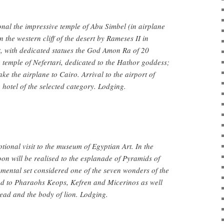
ional the impressive temple of Abu Simbel (in airplane
 the western cliff of the desert by Rameses II in
t, with dedicated statues the God Amon Ra of 20
e temple of Nefertari, dedicated to the Hathor goddess;
 take the airplane to Cairo. Arrival to the airport of
 hotel of the selected category. Lodging.
ptional visit to the museum of Egyptian Art. In the
oon will be realised to the esplanade of Pyramids of
mental set considered one of the seven wonders of the
nd to Pharaohs Keops, Kefren and Micerinos as well
ead and the body of lion. Lodging.