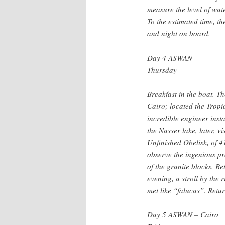
measure the level of wat
To the estimated time, t
and night on board.
Day 4 ASWAN
Thursday
Breakfast in the boat. Th
Cairo; located the Tropic
incredible engineer insta
the Nasser lake, later, v
Unfinished Obelisk, of 4
observe the ingenious pr
of the granite blocks. Re
evening, a stroll by the r
met like “falucas”. Retu
Day 5 ASWAN – Cairo