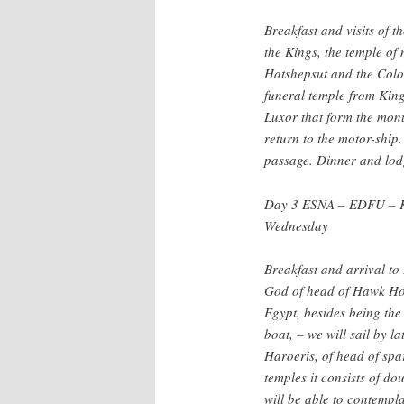
Breakfast and visits of t
the Kings, the temple of
Hatshepsut and the Colos
funeral temple from King
Luxor that form the monum
return to the motor-ship
passage. Dinner and lod
Day 3 ESNA – EDFU 
Wednesday
Breakfast and arrival to 
God of head of Hawk Hor
Egypt, besides being the 
boat, – we will sail by la
Haroeris, of head of sp
temples it consists of d
will be able to contempl