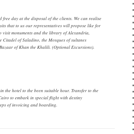
d free day at the disposal of the clients. We can realise
sits that to us our representatives will propose like for
 visit monuments and the library of Alexandria,
 Citadel of Saladino, the Mosques of sultanes
Bazaar of Khan the Khalili. (Optional Excursions).
in the hotel to the been suitable hour. Transfer to the
Cairo to embark in special flight with destiny
eps of invoicing and boarding.