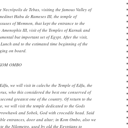
he Necrópolis de Tebas, visiting the famous Valley of
 medinet Habu de Rameses III, the temple of
suses of Memnon, that kept the entrance to the
 Amenophis III, visit of the Temples of Karnak and
ental but important set of Egypt. After the visit,
. Lunch and to the estimated time beginning of the
ging on board.
– KOM OMBO
Edfu, we will visit in caleche the Temple of Edfu, the
us, who this considered the best one conserved of
second greatest one of the country. Of return to the
te, we will visit the temple dedicated to the Gods
arrowhawk and Sobek, God with crocodile head. Said
ouble entrances, door and altar; in Kom Ombo, also we
ate the Nilometro, used by old the Egyptians to