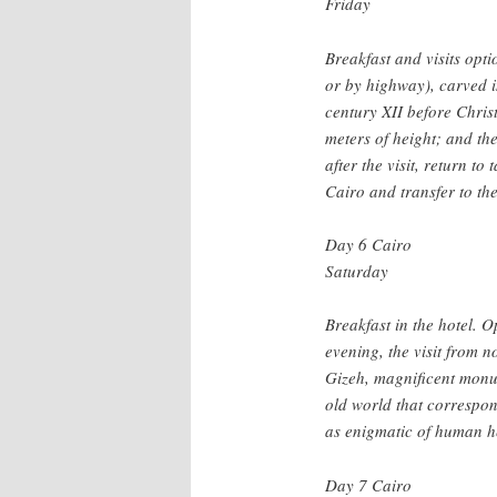
Friday
Breakfast and visits opt
or by highway), carved in
century XII before Chris
meters of height; and th
after the visit, return to
Cairo and transfer to the
Day 6 Cairo
Saturday
Breakfast in the hotel. O
evening, the visit from n
Gizeh, magnificent monu
old world that correspo
as enigmatic of human h
Day 7 Cairo