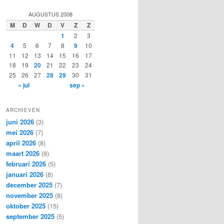
e
k
AUGUSTUS 2008
e
M
D
W
D
V
Z
Z
n
1
2
3
4
5
6
7
8
9
10
11
12
13
14
15
16
17
18
19
20
21
22
23
24
25
26
27
28
29
30
31
« jul
sep »
ARCHIEVEN
juni 2026
(3)
mei 2026
(7)
april 2026
(8)
maart 2026
(8)
februari 2026
(5)
januari 2026
(8)
december 2025
(7)
november 2025
(8)
oktober 2025
(15)
september 2025
(5)