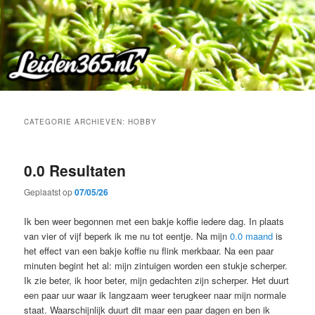
Spring
Spring
naar
naar
de
de
primaire
secundaire
inhoud
inhoud
CATEGORIE ARCHIEVEN:
HOBBY
0.0 Resultaten
Geplaatst op
07/05/26
Ik ben weer begonnen met een bakje koffie iedere dag. In plaats
van vier of vijf beperk ik me nu tot eentje. Na mijn
0.0 maand
is
het effect van een bakje koffie nu flink merkbaar. Na een paar
minuten begint het al: mijn zintuigen worden een stukje scherper.
Ik zie beter, ik hoor beter, mijn gedachten zijn scherper. Het duurt
een paar uur waar ik langzaam weer terugkeer naar mijn normale
staat. Waarschijnlijk duurt dit maar een paar dagen en ben ik