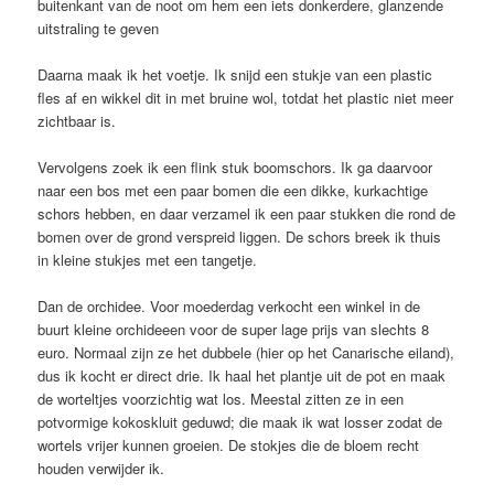
buitenkant van de noot om hem een iets donkerdere, glanzende
uitstraling te geven
Daarna maak ik het voetje. Ik snijd een stukje van een plastic
fles af en wikkel dit in met bruine wol, totdat het plastic niet meer
zichtbaar is.
Vervolgens zoek ik een flink stuk boomschors. Ik ga daarvoor
naar een bos met een paar bomen die een dikke, kurkachtige
schors hebben, en daar verzamel ik een paar stukken die rond de
bomen over de grond verspreid liggen. De schors breek ik thuis
in kleine stukjes met een tangetje.
Dan de orchidee. Voor moederdag verkocht een winkel in de
buurt kleine orchideeen voor de super lage prijs van slechts 8
euro. Normaal zijn ze het dubbele (hier op het Canarische eiland),
dus ik kocht er direct drie. Ik haal het plantje uit de pot en maak
de worteltjes voorzichtig wat los. Meestal zitten ze in een
potvormige kokoskluit geduwd; die maak ik wat losser zodat de
wortels vrijer kunnen groeien. De stokjes die de bloem recht
houden verwijder ik.