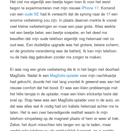
Het viel me eigenlijk een beetje tegen toen ik voor het eerst
begon te experimenteren met mijn nieuwe
iPhone 17
. Komend
van een
oude SE
had ik verwacht dat de sprong naar de 17 een
enorme verbetering zou zijn. In plaats daarvan merkte ik vooral
veel kleine verbeteringen en maar een paar grote. Alles werkte
net een beetje beter, een beetje soepeler, en het deed me
beseffen dat mijn oude telefoon eigenlijk nog helemaal niet zo
oud was. Een duidelijke upgrade was het grotere, betere scherm,
en de grootste verandering was de batterij. Ik kan mijn telefoon
nu de hele dag gebruiken zonder me zorgen te maken.
Er was nog een grote verbetering die ik in het begin niet doorhad:
MagSafe. Nadat ik een
MagSafe-oplader
voor mijn nachtkastje
had gekocht, duurde het niet lang voordat ik gewend was aan het
nieuwe comfort dat het bood. Er was een klein probleempje met
het felle lampje in de oplader, maar een klein stickertje loste dat
snel op. Stap twee was een MagSafe-oplader voor in de auto, en
dat was alles wat ik nodig had om kabels helemaal achter me te
laten. Het is een zeer bevredigende realiteit waarin ik mijn
telefoon simpelweg op de magneet plaats of hem er weer af trek.
Zeker, het duurt misschien iets langer om op te laden, maar
omdat mijn telefoon nu als wekker/klok fungeert, en ’s nachts