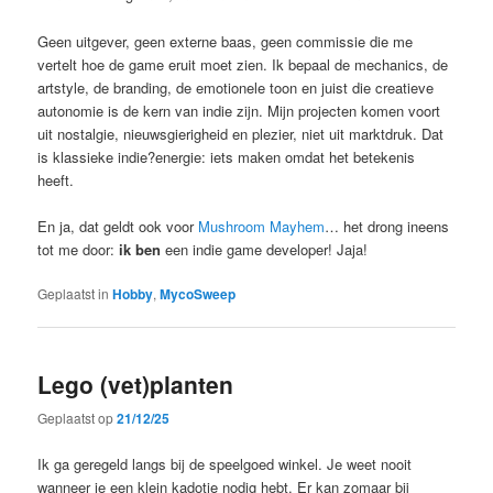
Geen uitgever, geen externe baas, geen commissie die me
vertelt hoe de game eruit moet zien. Ik bepaal de mechanics, de
artstyle, de branding, de emotionele toon en juist die creatieve
autonomie is de kern van indie zijn. Mijn projecten komen voort
uit nostalgie, nieuwsgierigheid en plezier, niet uit marktdruk. Dat
is klassieke indie?energie: iets maken omdat het betekenis
heeft.
En ja, dat geldt ook voor
Mushroom Mayhem
… het drong ineens
tot me door:
ik ben
een indie game developer! Jaja!
Geplaatst in
Hobby
,
MycoSweep
Lego (vet)planten
Geplaatst op
21/12/25
Ik ga geregeld langs bij de speelgoed winkel. Je weet nooit
wanneer je een klein kadotje nodig hebt. Er kan zomaar bij