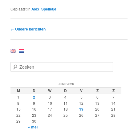
Geplaatst in
Alex
,
Spelletje
Bericht
←
Oudere berichten
navigatie
Z
o
e
k
JUNI 2026
e
M
D
W
D
V
Z
Z
n
1
2
3
4
5
6
7
8
9
10
11
12
13
14
15
16
17
18
19
20
21
22
23
24
25
26
27
28
29
30
« mei