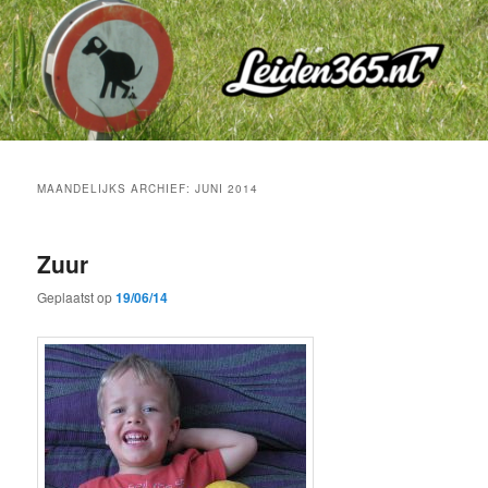
Spring
Spring
naar
naar
de
de
primaire
secundaire
inhoud
inhoud
MAANDELIJKS ARCHIEF:
JUNI 2014
Zuur
Geplaatst op
19/06/14