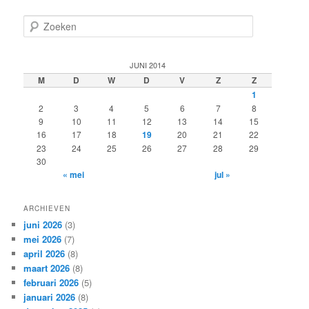
Z
o
e
k
JUNI 2014
e
M
D
W
D
V
Z
Z
n
1
2
3
4
5
6
7
8
9
10
11
12
13
14
15
16
17
18
19
20
21
22
23
24
25
26
27
28
29
30
« mei
jul »
ARCHIEVEN
juni 2026
(3)
mei 2026
(7)
april 2026
(8)
maart 2026
(8)
februari 2026
(5)
januari 2026
(8)