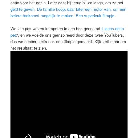
actie voor het gezin. Later gaat hij terug bij ze langs, om ze het
geld te geven. De familie koopt daar later een motor van, om een
betere toekomst mogelijk te maken. Een superleuk filmpje
.
We zijn pas wezen kamperen in een bos genaamd ‘
Llanos de la
pez
‘, en we voelde ons geïnspireerd door deze twee YouTubers,
dus we hebben zelfs ook een filmpje gemaakt. Kijk zelf maar om
het resultaat te zien.