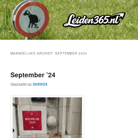
Spring
Spring
naar
naar
de
de
primaire
secundaire
inhoud
inhoud
MAANDELIJKS ARCHIEF:
SEPTEMBER 2024
September ’24
Geplaatst op
30/09/24