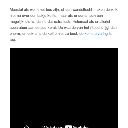
Meestal als we in het bos zijn, of een wandeltocht maken denk ik
niet na over een bakje koffie, maar als er soms toch een
mogelijkheid is, dan is dat extra leuk. Helemaal als er allerlei
apparatuur aan de pas komt. De waarde van het ritueel stijgt dan
enorm, en ook al is de koffie niet zo best, de
koffie-ervaring
is
top.