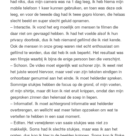
had niks, dus mijn camera was na 1 dag leeg, ik heb hierna mijn
mobile telefoon 1 keer kunnen gebruiken, en toen was deze ook
leeg, en voor de tweede dag had ik twee gopro klonen, die helaas
slecht beeld en super slecht geluid opnamen.
– Interactie. Ik vond het erg moeilijk om mensen te filmen die
daar niet om gevraagd hebben. Ik had het voelde alsof ik hun
privacy doorbrak, dus ik heb niemand gefilmd die ik niet kende.
Ook de mensen in onze groep waren niet echt enthousiast om
gefilmd te worden, dus dat heb ik ook beperkt. Het resultaat was
een filmpje waarbij ik bijna de enige persoon ben die verschijnt.
– Schoon. De video moet eigenlijk wat schoner zijn. Ik weet niet
het juiste woord hiervoor, maar veel van zijn teksten eindigen in
onhoorbaar gemurmel aan het einde. Ik moet helderder spreken.
Sommige stukjes hebben de focus op de grond, of mijn voeten,
of mijn shirtje, maar dit kon ik niet eruit knippen, omdat dan mijn
gesproken zinnen dan helemaal de soep in liepen.
– Informatief. Ik moet achtergrond informatie wat helderder
overbrengen, en wellicht wat meer feiten opzoeken om wat te
vertellen te hebben in een saai moment.
– Editen. Het verwijderen van saaie stukjes was niet zo
makkelijk. Soms had ik slechte stukjes, maar was ik aan het
praten, dus kon ik hier in de beelden knippen. Soms kon ik flinke