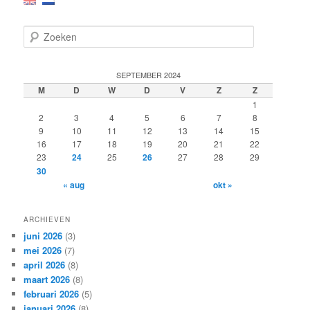
Z
o
e
k
SEPTEMBER 2024
e
M
D
W
D
V
Z
Z
n
1
2
3
4
5
6
7
8
9
10
11
12
13
14
15
16
17
18
19
20
21
22
23
24
25
26
27
28
29
30
« aug
okt »
ARCHIEVEN
juni 2026
(3)
mei 2026
(7)
april 2026
(8)
maart 2026
(8)
februari 2026
(5)
januari 2026
(8)