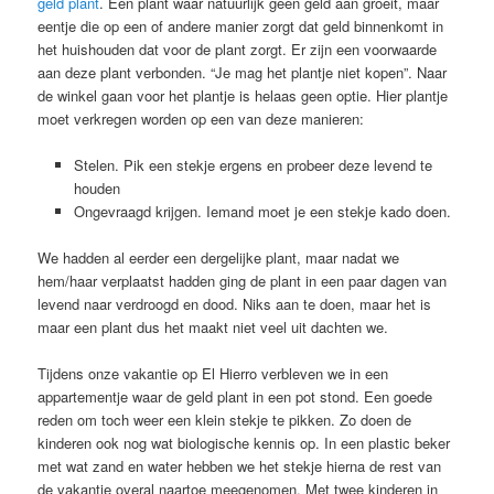
geld plant
. Een plant waar natuurlijk geen geld aan groeit, maar
eentje die op een of andere manier zorgt dat geld binnenkomt in
het huishouden dat voor de plant zorgt. Er zijn een voorwaarde
aan deze plant verbonden. “Je mag het plantje niet kopen”. Naar
de winkel gaan voor het plantje is helaas geen optie. Hier plantje
moet verkregen worden op een van deze manieren:
Stelen. Pik een stekje ergens en probeer deze levend te
houden
Ongevraagd krijgen. Iemand moet je een stekje kado doen.
We hadden al eerder een dergelijke plant, maar nadat we
hem/haar verplaatst hadden ging de plant in een paar dagen van
levend naar verdroogd en dood. Niks aan te doen, maar het is
maar een plant dus het maakt niet veel uit dachten we.
Tijdens onze vakantie op El Hierro verbleven we in een
appartementje waar de geld plant in een pot stond. Een goede
reden om toch weer een klein stekje te pikken. Zo doen de
kinderen ook nog wat biologische kennis op. In een plastic beker
met wat zand en water hebben we het stekje hierna de rest van
de vakantie overal naartoe meegenomen. Met twee kinderen in