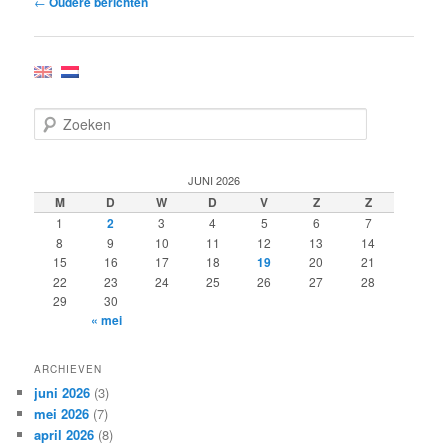
←
Oudere berichten
navigatie
Z
o
e
k
JUNI 2026
e
M
D
W
D
V
Z
Z
n
1
2
3
4
5
6
7
8
9
10
11
12
13
14
15
16
17
18
19
20
21
22
23
24
25
26
27
28
29
30
« mei
ARCHIEVEN
juni 2026
(3)
mei 2026
(7)
april 2026
(8)