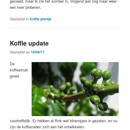
gezaaid, maar ik zie het somber in. Volgend jaar nog maar weer
een keer proberen.
Geplaatst in
Koffie plantje
Koffie update
Geplaatst op
10/06/11
De
koffiestruik
groeit
voortreffelijk. Er hebben al flink wat bloempjes in gezeten, en nu
zijn de koffiezaden zich aan het ontwikkelen.