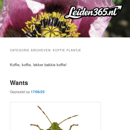
Spring
Spring
naar
naar
de
de
primaire
secundaire
inhoud
inhoud
CATEGORIE ARCHIEVEN:
KOFFIE PLANTJE
Koffie, koffie, lekker bakkie koffie!
Wants
Geplaatst op
17/06/25