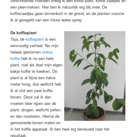
verschillende vrienden kreeg ik een koffie plant, koffie zaadjes en
een peer-meloen. Hier ben ik natuurlijk erg blij mee. De
koffiezaadjes gaan binnenkort in de grond, en de planten voorzie
ik al geregeld van een frisse water spray.
De koffieplant
Tsja, de
koffieplant
is een
eenvoudig verhaal. Na mijn
helaas gestorven
stekje
koffie
heb ik nu een hele
plant, met als doel mijn eigen
bakje koffie te kweken. De
plant is al bijna een halve
meter hoog, dus wellicht heb
ik al vlot een paar koffie
bonen. Deze zal ik dan
moeten later rijpen aan de
plant, drogen, wellicht pellen,
en dan roosteren. Hierna de
geroosterde bonen malen en
in het koffie apparaat. Ik ben heel erg benieuwd naar het
resultaat.