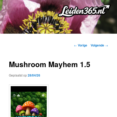
Spring
naar
de
primaire
inhoud
Bericht
←
Vorige
Volgende
→
navigatie
Mushroom Mayhem 1.5
Geplaatst op
28/04/26