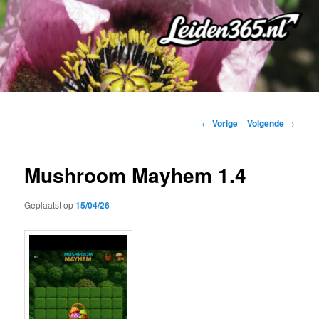
Spring
naar
de
primaire
inhoud
Bericht
←
Vorige
Volgende
→
navigatie
Mushroom Mayhem 1.4
Geplaatst op
15/04/26