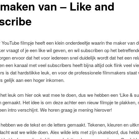
 maken van – Like and
scribe
r YouTube filmpje heeft een klein onderdeeltje waarin the maker van 
ker vraagt of je een like wil geven, en wil subscriben op het betreffend
orgen ervoor dat het voor iedereen snel duidelijk wordt dat het een rel
, en een kanaal met veel subscribers heeft bijna altijd ook flink veel v
s is dat hardstiikke leuk, en voor de professionele filmmakers staat 
s gelijk aan een hoger inkomen.
het leuk om hier ook wat mee te doen, dus we hebben een ‘Like & su
 gemaakt. Het idee is om deze achter een nieuw filmpje te plakken, 
een intro verschijnt. We horen graag je mening hierover!
 hebben we de tekst en de letters gemaakt. Tekenen, kleuren en uitk
acht wat we wilde doen. Alex wilde iets met zijn skatebord, dus heb