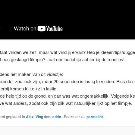
taat vinden we zelf, maar wat vind jij ervan? Heb je ideeen/tips/sugg
t een geslaagd filmpje? Laat een berichtje achter bij de reacties!
jdens het maken van dit videotje:
ronder zou leuk zijn, maar 20 seconden is lastig te vinden. Plus de c
erbij komen kijken zijn lastig.
 de hele tijd op de grond, en dan was wat ongemakkelijk. Volgende ke
 wat anders, zodat ook zijn blik wat natuurlijker lijkt op het filmpje.
werd geplaatst in
Alex
,
Vlog
door
adrie
. Bookmark de
permalink
.