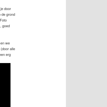
je door
p de grond
 Foto
s, goed
men we
(door alle
een erg