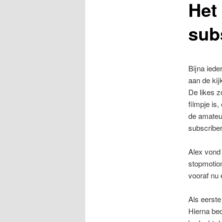
Het
sub
Bijna iede
aan de kij
De likes z
filmpje is
de amateur
subscriber
Alex vond 
stopmotion
vooraf nu 
Als eerste
Hierna bed