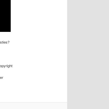
esties?
opyright
er