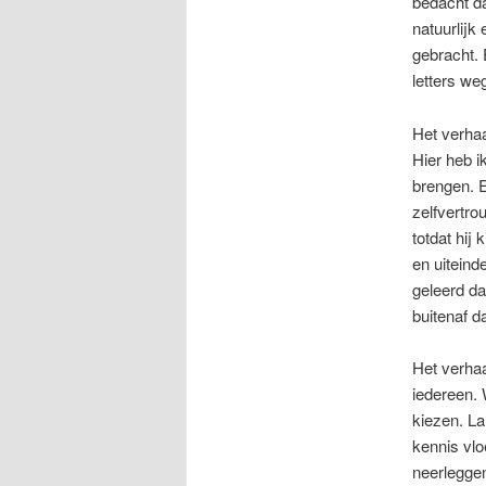
bedacht da
natuurlijk
gebracht. 
letters we
Het verhaa
Hier heb i
brengen. E
zelfvertro
totdat hij
en uiteinde
geleerd da
buitenaf d
Het verhaa
iedereen. 
kiezen. L
kennis vlo
neerleggen