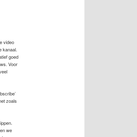
de video
e kanaal.
atief goed
iews. Voor
veel
bscribe’
net zoals
nippen.
ben we