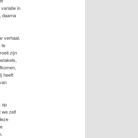
et
variatie in
, daarna
ar verhaal.
 te
oeit zijn
bstakels,
 afkomen,
j heeft
 van
k op
 we zelf
deze
je
n.