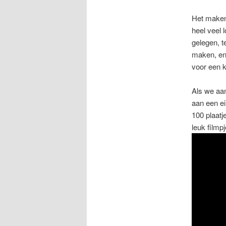
Het maken 
heel veel 
gelegen, t
maken, en 
voor een k
Als we aa
aan een ei
100 plaatj
leuk filmpj