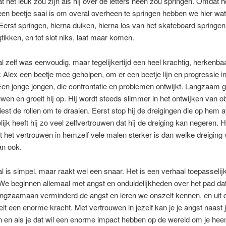
t het leuk zou zijn als hij over de letters heen zou springen. Omdat h
 een beetje saai is om overal overheen te springen hebben we hier wat 
Eerst springen, hierna duiken, hierna los van het skateboard springen
gtikken, en tot slot niks, laat maar komen.
l zelf was eenvoudig, maar tegelijkertijd een heel krachtig, herkenba
k Alex een beetje mee geholpen, om er een beetje lijn en progressie in
en jonge jongen, die confrontatie en problemen ontwijkt. Langzaam gr
uwen en groeit hij op. Hij wordt steeds slimmer in het ontwijken van o
 kiest de rollen om te draaien. Eerst stop hij de dreigingen die op hem
lijk heeft hij zo veel zelfvertrouwen dat hij de dreiging kan negeren. Hi
t het vertrouwen in hemzelf vele malen sterker is dan welke dreiging
an ook.
l is simpel, maar raakt wel een snaar. Het is een verhaal toepasselij
We beginnen allemaal met angst en onduidelijkheden over het pad dat
angzaamaan verminderd de angst en leren we onszelf kennen, en uit 
eit een enorme kracht. Met vertrouwen in jezelf kan je je angst naast 
 en als je dat wil een enorme impact hebben op de wereld om je hee