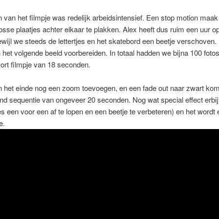
van het filmpje was redelijk arbeidsintensief. Een stop motion maak 
losse plaatjes achter elkaar te plakken. Alex heeft dus ruim een uur o
ewijl we steeds de lettertjes en het skatebord een beetje verschoven.
het volgende beeld voorbereiden. In totaal hadden we bijna 100 foto
ort filmpje van 18 seconden.
n het einde nog een zoom toevoegen, en een fade out naar zwart ko
nd sequentie van ongeveer 20 seconden. Nog wat special effect erbij 
es een voor een af te lopen en een beetje te verbeteren) en het wordt 
e.