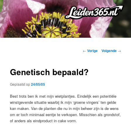
Spring
naar
de
primaire
inhoud
Bericht
←
Vorige
Volgende
→
navigatie
Genetisch bepaald?
Geplaatst op
24/05/05
Best trots ben ik met mijn wietplantjes. Eindelijk een potentiële
winstgevende situatie waarbij ik mijn ‘groene vingers’ ten gelde
kan maken. Van de planten die nu in mijn beheer zijn is de wens
om er toch minimaal eentje te verkopen. Misschien als grondstof,
of anders als eindproduct in cake vorm.