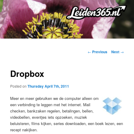
Skip
to
primary
content
Post
←
Previous
Next
→
navigation
Dropbox
Posted on
Thursday April 7th, 2011
Meer en meer gebruiken we de computer alleen om
een verbinding te leggen met het internet. Mail
checken, bankzaken regelen, betalingen, bellen,
videobellen, eventjes iets opzoeken, muziek
beluisteren, films kijken, series downloaden, een boek lezen, een
recept nakijken.