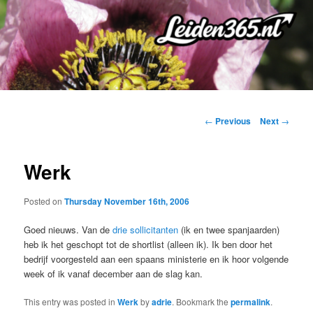
Skip
to
primary
content
Post
←
Previous
Next
→
navigation
Werk
Posted on
Thursday November 16th, 2006
Goed nieuws. Van de
drie sollicitanten
(ik en twee spanjaarden)
heb ik het geschopt tot de shortlist (alleen ik). Ik ben door het
bedrijf voorgesteld aan een spaans ministerie en ik hoor volgende
week of ik vanaf december aan de slag kan.
This entry was posted in
Werk
by
adrie
. Bookmark the
permalink
.