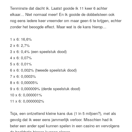
Tenminste dat dacht ik. Laatst gooide ik 11 keer 6 achter
elkaar… Niet normaal meer! En ik gooide de dobbelsteen ook
nog eens iedere keer vreemder om maar geen 6 te krijgen, echter
zonder het beoogde effect. Maar wat is de kans hierop…
1 x 6: 16,6%
2 x 6: 2,7%
3 x 6: 0,4% (een speelstuk dood)
4 x 6: 0,07%
5 x 6: 0,01%
6 x 6: 0,002% (tweede speelstuk dood)
7 x 6: 0,0003%
8 x 6: 0,00005%
9 x 6: 0,000009% (derde speelstuk dood)
10 x 6: 0,000001%
11 x 6: 0,0000002%
Tsja, een ontzettend kleine kans dus (1 in 5 miljoen?), met als
gevolg dat ik weer eens jammerlijk verloor. Misschien had ik
beter een ander spel kunnen spelen in een casino en vervolgens
de hoofdprijs binnen kunnen slepen.