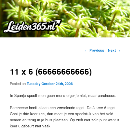
Skip
to
primary
content
Post
←
Previous
Next
→
navigation
11 x 6 (66666666666)
Posted on
Tuesday October 24th, 2006
In Spanje speelt men geen mens-erger-je-niet, maar parcheese.
Parcheese heeft alleen een vervelende regel. De 3 keer 6 regel.
Gooi je drie keer zes, dan moet je een speelstuk van het veld
nemen en terug in je huis plaatsen. Op zich niet zo’n punt want 3
keer 6 gebeurt niet vaak.