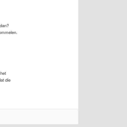
 dan?
 rommelen.
 het
at die