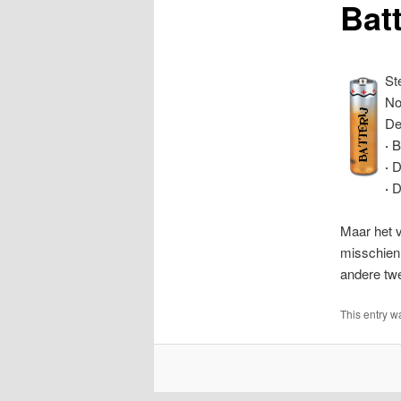
Batt
St
No
De
·
Be
·
De
·
De
Maar het v
misschien 
andere twe
This entry w